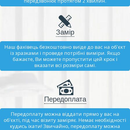
передзвонює протягом 2 хвилин.
Замір
Наш фахівець безкоштовно виїде до вас на об'єкт
із зразками і проведе потрібні виміри. Якщо
бажаєте, Ви можете пропустити цей крок і
вказати всі розміри самі.
Передоплата
Передоплату можна віддати прямо у вас на
об'єкті, під час візиту заміряє. Немає необхідності
кудись їхати! Звичайно, передоплату можна