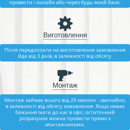
провести і онлайн або через будь-який банк.
Виготовлення
Після передоплати на виготовлення замовлення
йде від 3 днів, в залежності від обсягу.
Монтаж
Монтаж займає всього від 20 хвилин - звичайно,
в залежності від обсягу замовлення. Якщо немає
бажання їхати до нас в офіс, остаточний
розрахунок можна провести прямо з
монтажниками.