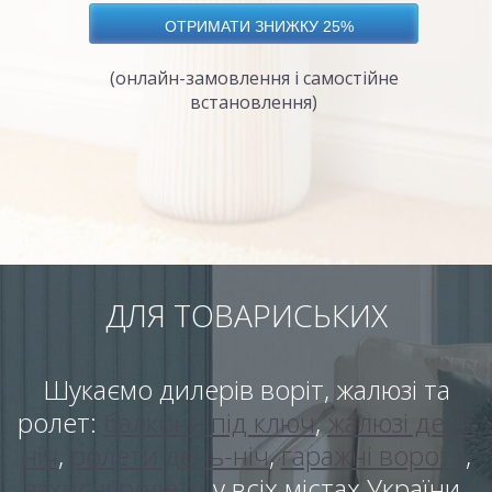
(онлайн-замовлення і самостійне
встановлення)
ДЛЯ ТОВАРИСЬКИХ
Шукаємо дилерів воріт, жалюзі та
ролет:
балкони під ключ
,
жалюзі день
ніч
,
ролети день-ніч
,
гаражні ворота
,
захисні ролети
у всіх містах України.