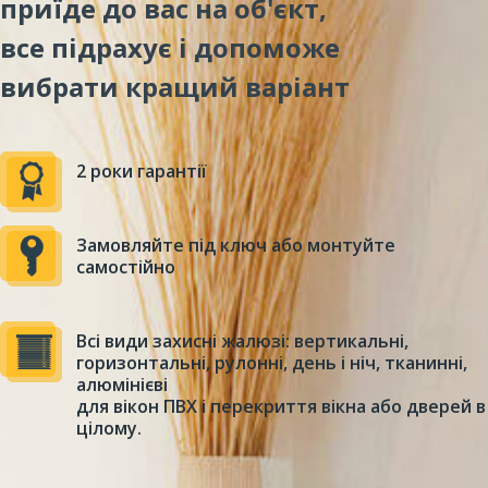
приїде до вас на об'єкт,
все підрахує і допоможе
вибрати кращий варіант
2 роки гарантії
Замовляйте під ключ або монтуйте
самостійно
Всі види захисні жалюзі: вертикальні,
горизонтальні, рулонні, день і ніч, тканинні,
алюмінієві
для вікон ПВХ і перекриття вікна або дверей в
цілому.