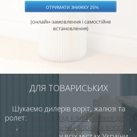
(онлайн-замовлення і самостійне
встановлення)
ДЛЯ ТОВАРИСЬКИХ
Шукаємо дилерів воріт, жалюзі та
ролет:
балкони під ключ
,
жалюзі день
ніч
,
ролети день-ніч
,
гаражні ворота
,
захисні ролети
у всіх містах України.