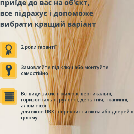
приїде до вас на об'єкт,
все підрахує і допоможе
вибрати кращий варіант
2 роки гарантії
Замовляйте під ключ або монтуйте
самостійно
Всі види захисні жалюзі: вертикальні,
горизонтальні, рулонні, день і ніч, тканинні,
алюмінієві
для вікон ПВХ і перекриття вікна або дверей в
цілому.