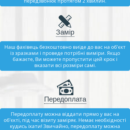
передзвонює протягом 2 хвилин.
Замір
Наш фахівець безкоштовно виїде до вас на об'єкт
із зразками і проведе потрібні виміри. Якщо
бажаєте, Ви можете пропустити цей крок і
вказати всі розміри самі.
Передоплата
Передоплату можна віддати прямо у вас на
об'єкті, під час візиту заміряє. Немає необхідності
кудись їхати! Звичайно, передоплату можна