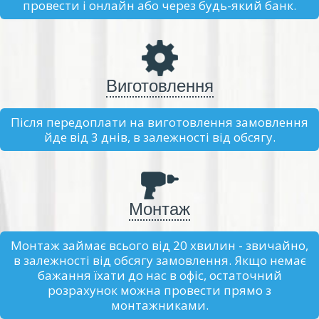
провести і онлайн або через будь-який банк.
Виготовлення
Після передоплати на виготовлення замовлення
йде від 3 днів, в залежності від обсягу.
Монтаж
Монтаж займає всього від 20 хвилин - звичайно,
в залежності від обсягу замовлення. Якщо немає
бажання їхати до нас в офіс, остаточний
розрахунок можна провести прямо з
монтажниками.