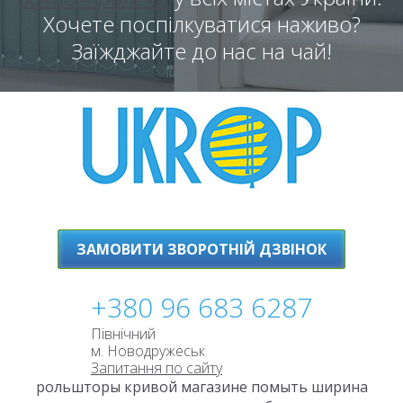
Хочете поспілкуватися наживо?
Заїжджайте до нас на чай!
ЗАМОВИТИ ЗВОРОТНІЙ ДЗВІНОК
+380 96 683 6287
Північний
м. Новодружеськ
Запитання по сайту
рольшторы кривой магазине помыть ширина