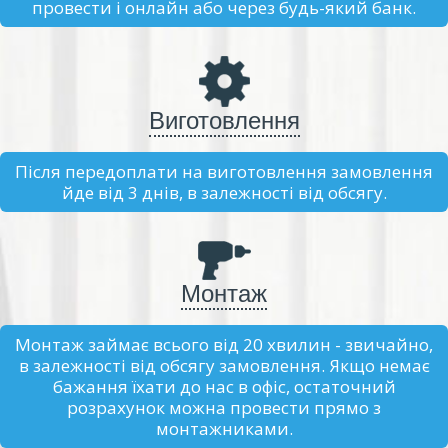
провести і онлайн або через будь-який банк.
Виготовлення
Після передоплати на виготовлення замовлення
йде від 3 днів, в залежності від обсягу.
Монтаж
Монтаж займає всього від 20 хвилин - звичайно,
в залежності від обсягу замовлення. Якщо немає
бажання їхати до нас в офіс, остаточний
розрахунок можна провести прямо з
монтажниками.