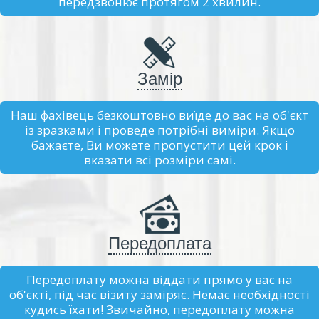
передзвонює протягом 2 хвилин.
Замір
Наш фахівець безкоштовно виїде до вас на об'єкт
із зразками і проведе потрібні виміри. Якщо
бажаєте, Ви можете пропустити цей крок і
вказати всі розміри самі.
Передоплата
Передоплату можна віддати прямо у вас на
об'єкті, під час візиту заміряє. Немає необхідності
кудись їхати! Звичайно, передоплату можна