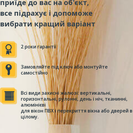
приїде до вас на об'єкт,
все підрахує і допоможе
вибрати кращий варіант
2 роки гарантії
Замовляйте під ключ або монтуйте
самостійно
Всі види захисні жалюзі: вертикальні,
горизонтальні, рулонні, день і ніч, тканинні,
алюмінієві
для вікон ПВХ і перекриття вікна або дверей в
цілому.