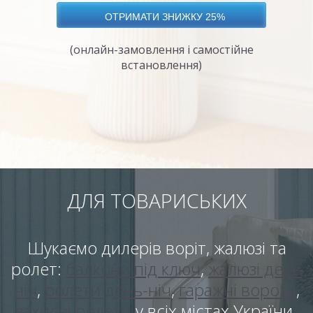
(онлайн-замовлення і самостійне
встановлення)
ДЛЯ ТОВАРИСЬКИХ
Шукаємо дилерів воріт, жалюзі та
ролет:
балкони під ключ
,
жалюзі день
ніч
,
ролети день-ніч
,
гаражні ворота
,
захисні ролети
у всіх містах України.