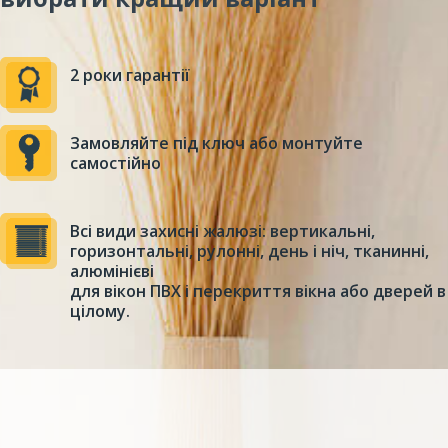
2 роки гарантії
Замовляйте під ключ або монтуйте
самостійно
Всі види захисні жалюзі: вертикальні,
горизонтальні, рулонні, день і ніч, тканинні,
алюмінієві
для вікон ПВХ і перекриття вікна або дверей в
цілому.