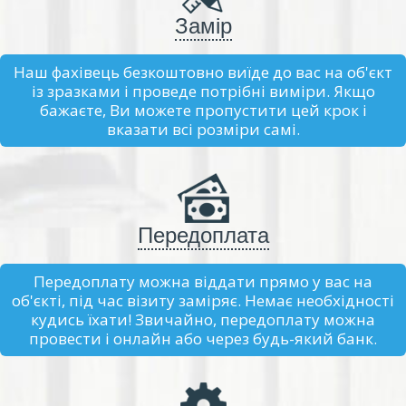
Замір
Наш фахівець безкоштовно виїде до вас на об'єкт
із зразками і проведе потрібні виміри. Якщо
бажаєте, Ви можете пропустити цей крок і
вказати всі розміри самі.
Передоплата
Передоплату можна віддати прямо у вас на
об'єкті, під час візиту заміряє. Немає необхідності
кудись їхати! Звичайно, передоплату можна
провести і онлайн або через будь-який банк.