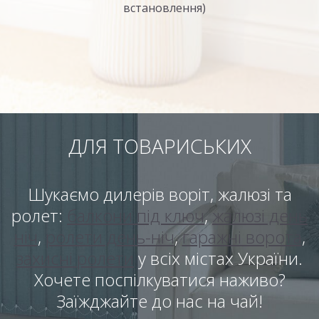
встановлення)
ДЛЯ ТОВАРИСЬКИХ
Шукаємо дилерів воріт, жалюзі та
ролет:
балкони під ключ
,
жалюзі день
ніч
,
ролети день-ніч
,
гаражні ворота
,
захисні ролети
у всіх містах України.
Хочете поспілкуватися наживо?
Заїжджайте до нас на чай!