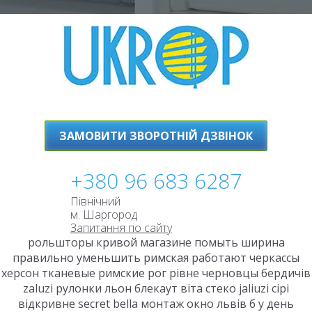
ЗАМОВИТИ ЗВОРОТНІЙ ДЗВІНОК
+380 96 683 6287
Північний
м. Шаргород
Запитання по сайту
рольшторы кривой магазине помыть ширина
правильно уменьшить римская работают черкассы
херсон тканевые римские рог рівне черновцы бердичів
zaluzi рулонки льон блекаут віта стеко jaliuzi сірі
відкривне secret bella монтаж окно львів б у день