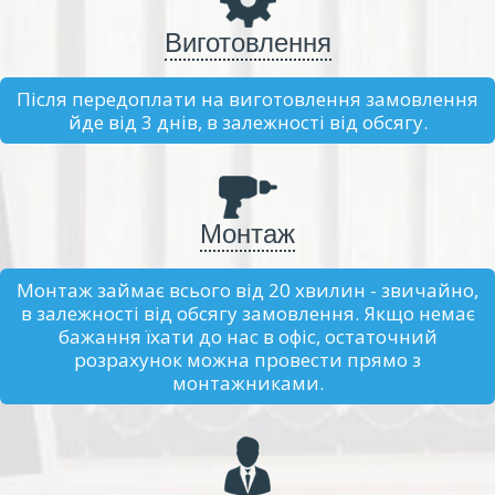
Виготовлення
Після передоплати на виготовлення замовлення
йде від 3 днів, в залежності від обсягу.
Монтаж
Монтаж займає всього від 20 хвилин - звичайно,
в залежності від обсягу замовлення. Якщо немає
бажання їхати до нас в офіс, остаточний
розрахунок можна провести прямо з
монтажниками.