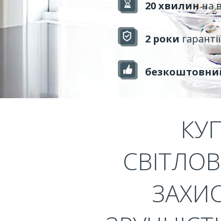
20 хвилин
на 
2 роки
гарантії
безкоштовни
КУ
СВІТЛОВ
ЗАХИС