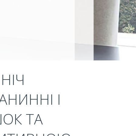
НІЧ
АНИННІ І
ШОК ТА