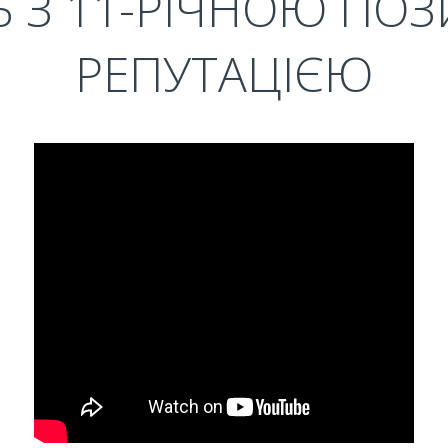
Ь З 11-РІЧНОЮ П
РЕПУТАЦІЄЮ