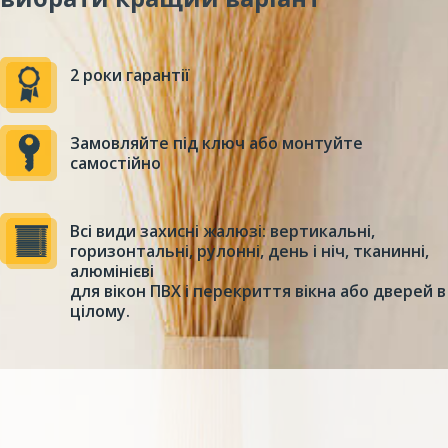
2 роки гарантії
Замовляйте під ключ або монтуйте
самостійно
Всі види захисні жалюзі: вертикальні,
горизонтальні, рулонні, день і ніч, тканинні,
алюмінієві
для вікон ПВХ і перекриття вікна або дверей в
цілому.