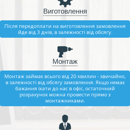
Виготовлення
Після передоплати на виготовлення замовлення
йде від 3 днів, в залежності від обсягу.
Монтаж
Монтаж займає всього від 20 хвилин - звичайно,
в залежності від обсягу замовлення. Якщо немає
бажання їхати до нас в офіс, остаточний
розрахунок можна провести прямо з
монтажниками.