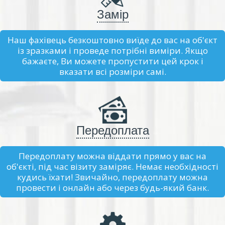
Замір
Наш фахівець безкоштовно виїде до вас на об'єкт
із зразками і проведе потрібні виміри. Якщо
бажаєте, Ви можете пропустити цей крок і
вказати всі розміри самі.
Передоплата
Передоплату можна віддати прямо у вас на
об'єкті, під час візиту заміряє. Немає необхідності
кудись їхати! Звичайно, передоплату можна
провести і онлайн або через будь-який банк.