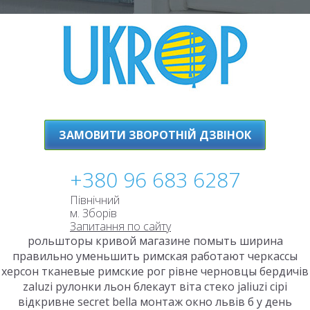
ЗАМОВИТИ ЗВОРОТНІЙ ДЗВІНОК
+380 96 683 6287
Північний
м. Зборів
Запитання по сайту
рольшторы кривой магазине помыть ширина
правильно уменьшить римская работают черкассы
херсон тканевые римские рог рівне черновцы бердичів
zaluzi рулонки льон блекаут віта стеко jaliuzi сірі
відкривне secret bella монтаж окно львів б у день