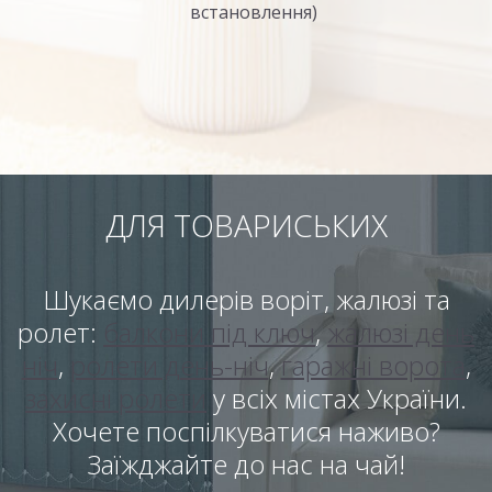
встановлення)
ДЛЯ ТОВАРИСЬКИХ
Шукаємо дилерів воріт, жалюзі та
ролет:
балкони під ключ
,
жалюзі день
ніч
,
ролети день-ніч
,
гаражні ворота
,
захисні ролети
у всіх містах України.
Хочете поспілкуватися наживо?
Заїжджайте до нас на чай!