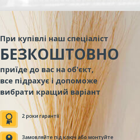
При купівлі наш спеціаліст
БЕЗКОШТОВНО
приїде до вас на об'єкт,
все підрахує і допоможе
вибрати кращий варіант
2 роки гарантії
Замовляйте під ключ або монтуйте