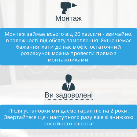
Монтаж
Монтаж займає всього від 20 хвилин - звичайно,
в залежності від обсягу замовлення. Якщо немає
бажання їхати до нас в офіс, остаточний
розрахунок можна провести прямо з
монтажниками.
Ви задоволені
Після установки ми даємо гарантію на 2 роки.
Звертайтеся ще - наступного разу вже зі знижкою
постійного клієнта!