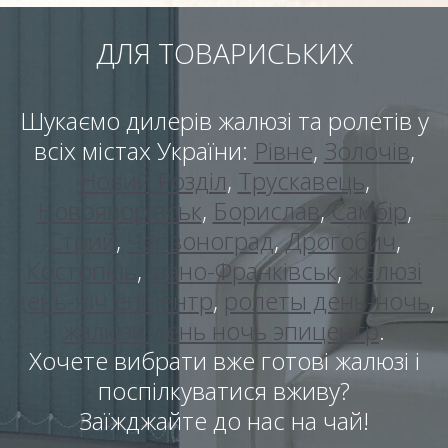
ДЛЯ ТОВАРИСЬКИХ
Шукаємо дилерів жалюзі та ролетів у
всіх містах України:
Рівне
,
Золочів
,
Новий Розділ
,
Трускавець
,
Новояворівськ
,
Борислав
,
Самбір
,
Стрий
,
Червоноград
,
Дрогобич
,
Костопіль
,
Івано-Франківськ
,
жалюзі
день-ніч епіцентр
,
ролеты день-ночь
,
жалюзи день ночь эпицентр
.
Хочете вибрати вже готові жалюзі і
поспілкуватися вживу?
Заїжджайте до нас на чай!