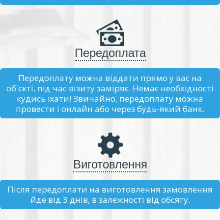
Передоплата
Передоплату можна віддати прямо у вас на
об'єкті, під час візиту заміряє. Немає необхідності
кудись їхати! Звичайно, передоплату можна
провести і онлайн або через будь-який банк.
Виготовлення
Після передоплати на виготовлення замовлення
йде від 3 днів, в залежності від обсягу.