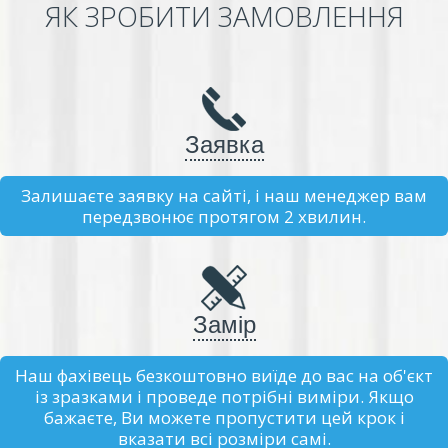
ЯК ЗРОБИТИ ЗАМОВЛЕННЯ
Заявка
Залишаєте заявку на сайті, і наш менеджер вам
передзвонює протягом 2 хвилин.
Замір
Наш фахівець безкоштовно виїде до вас на об'єкт
із зразками і проведе потрібні виміри. Якщо
бажаєте, Ви можете пропустити цей крок і
вказати всі розміри самі.