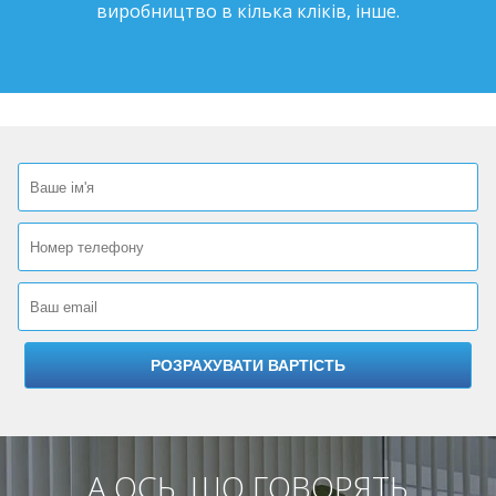
виробництво в кілька кліків, інше.
А ОСЬ, ЩО ГОВОРЯТЬ