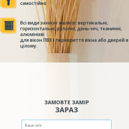
самостійно
Всі види захисні жалюзі: вертикальні,
горизонтальні, рулонні, день-ніч, тканинні,
алюмінієві
для вікон ПВХ і перекриття вікна або дверей в
цілому.
ЗАМОВТЕ ЗАМІР
ЗАРАЗ