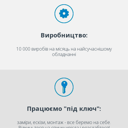
Виробництво:
10 000 виробів на місяць на найсучаснішому
обладнанні
Працюємо "під ключ":
заміри, ескізи, монтаж - все беремо на себе.
Відкиньтеся на спинку крісла і розслабтеся!