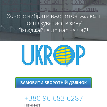
жалюзі день-ніч епіцентр
,
ролеты день-
ночь
,
жалюзи день ночь эпицентр
.
Хочете вибрати вже готові жалюзі і
поспілкуватися вживу?
Заїжджайте до нас на чай!
ЗАМОВИТИ ЗВОРОТНІЙ ДЗВІНОК
+380 96 683 6287
Північний