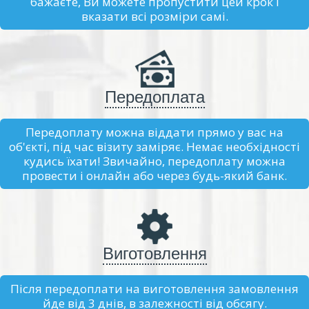
бажаєте, Ви можете пропустити цей крок і
вказати всі розміри самі.
Передоплата
Передоплату можна віддати прямо у вас на
об'єкті, під час візиту заміряє. Немає необхідності
кудись їхати! Звичайно, передоплату можна
провести і онлайн або через будь-який банк.
Виготовлення
Після передоплати на виготовлення замовлення
йде від 3 днів, в залежності від обсягу.