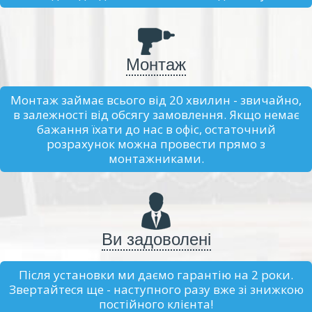
Монтаж
Монтаж займає всього від 20 хвилин - звичайно,
в залежності від обсягу замовлення. Якщо немає
бажання їхати до нас в офіс, остаточний
розрахунок можна провести прямо з
монтажниками.
Ви задоволені
Після установки ми даємо гарантію на 2 роки.
Звертайтеся ще - наступного разу вже зі знижкою
постійного клієнта!