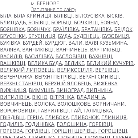
м. БЕРНОВЕ
Запитання по сайту
БІЛА
,
БІЛА КРИНИЦЯ
,
БІЛІВЦІ
,
БІЛОУСІВКА
,
БІСКІВ
,
БЛИЩАДЬ
,
БОБІВЦІ
,
БОРІВЦІ
,
БОЧКІВЦІ
,
БОЯНИ
,
БОЯНІВКА
,
БОЯНЧУК
,
БРАЇЛІВКА
,
БРАТАНІВКА
,
БРІДОК
,
БРУСЕНКИ
,
БРУСНИЦЯ
,
БУДА
,
БУДЕНЕЦЬ
,
БУЗОВИЦЯ
,
БУКІВКА
,
БУРДЕЙ
,
БУРДЮГ
,
ВАЛИ
,
ВАЛЯ КУЗЬМИНА
,
ВАЛЯВА
,
ВАНЧИКІВЦІ
,
ВАНЧИНЕЦЬ
,
ВАРТИКІВЦІ
,
ВАСИЛІВ
,
ВАСИЛІВКА
,
ВАСЛОВІВЦІ
,
ВАХНІВЦІ
,
ВАШКІВЦІ
,
ВЕЛИКА БУДА
,
ВЕЛИКЕ
,
ВЕЛИКИЙ КУЧУРІВ
,
ВЕЛИКИЙ ЛИПОВЕЦЬ
,
ВЕЛИКОСІЛЛЯ
,
ВЕРБІВЦІ
,
ВЕРЕНЧАНКА
,
ВЕРХНІ ПЕТРІВЦІ
,
ВЕРХНІ СИНІВЦІ
,
ВЕРХНІ СТАНІВЦІ
,
ВЕРХНІЙ ЯЛОВЕЦЬ
,
ВИЖЕНКА
,
ВИЖНИЦЯ
,
ВИМУШІВ
,
ВИНОГРАД
,
ВИПЧИНА
,
ВИТИЛІВКА
,
ВІКНО
,
ВІТРЯНКА
,
ВЛАДИЧНА
,
ВОВЧИНЕЦЬ
,
ВОЛОКА
,
ВОЛОШКОВЕ
,
ВОРНИЧАНИ
,
ВОРОНОВИЦЯ
,
ГАВРИЛІВЦІ
,
ГАЙ
,
ГАЛИЦІВКА
,
ГВІЗДІВЦІ
,
ГЕРЦА
,
ГЛИБОКА
,
ГЛИБОЧОК
,
ГЛИНИЦЯ
,
ГОДИЛІВ
,
ГОДИНІВКА
,
ГОЛОШИНА
,
ГОРБІВЦІ
,
ГОРБОВА
,
ГОРДІВЦІ
,
ГОРІШНІ ШЕРІВЦІ
,
ГОРОШІВЦІ
,
ГРЕБЛИНА
,
ГРИНЯЧКА
,
ГРОБИЩЕ
,
ГРОЗИНЦІ
,
ГРУБНА
,