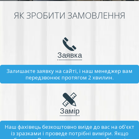
ЯК ЗРОБИТИ ЗАМОВЛЕННЯ
Заявка
Залишаєте заявку на сайті, і наш менеджер вам
передзвонює протягом 2 хвилин.
Замір
Наш фахівець безкоштовно виїде до вас на об'єкт
із зразками і проведе потрібні виміри. Якщо