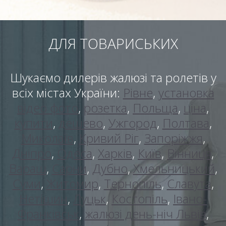
ДЛЯ ТОВАРИСЬКИХ
Шукаємо дилерів жалюзі та ролетів у
всіх містах України:
Рівне
,
установка
відео фото
,
розетка
,
Польща
,
ціна
,
купити
,
дешево
,
Ужгород
,
Полтава
,
Миколаїв
,
Кривий Ріг
,
Запоріжжя
,
Дніпро
,
Одеса
,
Харків
,
Київ
,
Вінниця
,
Вараш
,
Сарни
,
Дубно
,
Хмельницький
,
Суми
,
Житомир
,
Тернопіль
,
Славута
,
Нетішин
,
Луцьк
,
Костопіль
,
Івано-
Франківськ
,
жалюзі день-ніч Львів
,