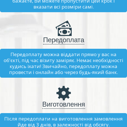
бажаєте, Ви можете пропустити цей крок і
вказати всі розміри самі.
Передоплата
Передоплату можна віддати прямо у вас на
об'єкті, під час візиту заміряє. Немає необхідності
кудись їхати! Звичайно, передоплату можна
провести і онлайн або через будь-який банк.
Виготовлення
Після передоплати на виготовлення замовлення
йде від 3 днів, в залежності від обсягу.