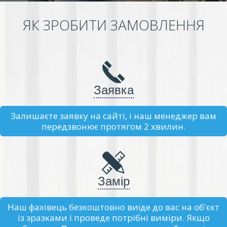
ЯК ЗРОБИТИ ЗАМОВЛЕННЯ
Заявка
Залишаєте заявку на сайті, і наш менеджер вам
передзвонює протягом 2 хвилин.
Замір
Наш фахівець безкоштовно виїде до вас на об'єкт
із зразками і проведе потрібні виміри. Якщо