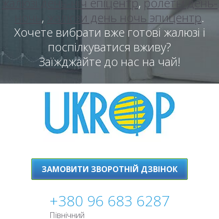
жалюзі день-ніч епіцентр
,
ролеты день-
ночь
,
жалюзи день ночь эпицентр
.
Хочете вибрати вже готові жалюзі і
поспілкуватися вживу?
Заїжджайте до нас на чай!
ЗАМОВИТИ ЗВОРОТНІЙ ДЗВІНОК
+380 96 683 6287
Північний