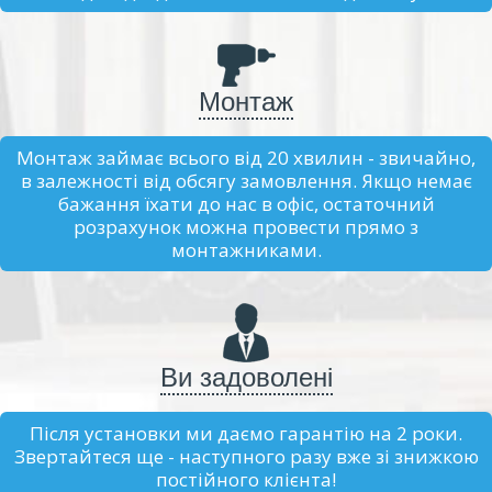
Монтаж
Монтаж займає всього від 20 хвилин - звичайно,
в залежності від обсягу замовлення. Якщо немає
бажання їхати до нас в офіс, остаточний
розрахунок можна провести прямо з
монтажниками.
Ви задоволені
Після установки ми даємо гарантію на 2 роки.
Звертайтеся ще - наступного разу вже зі знижкою
постійного клієнта!