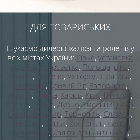
ДЛЯ ТОВАРИСЬКИХ
Шукаємо дилерів жалюзі та ролетів у
всіх містах України:
Рівне
,
установка
відео фото
,
розетка
,
Польща
,
ціна
,
купити
,
дешево
,
Ужгород
,
Полтава
,
Миколаїв
,
Кривий Ріг
,
Запоріжжя
,
Дніпро
,
Одеса
,
Харків
,
Київ
,
Вінниця
,
Вараш
,
Сарни
,
Дубно
,
Хмельницький
,
Суми
,
Житомир
,
Тернопіль
,
Славута
,
Нетішин
,
Луцьк
,
Костопіль
,
Івано-
Франківськ
,
жалюзі день-ніч Львів
,