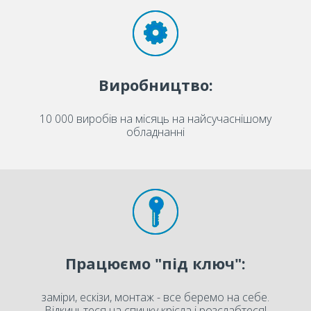
Виробництво:
10 000 виробів на місяць на найсучаснішому
обладнанні
Працюємо "під ключ":
заміри, ескізи, монтаж - все беремо на себе.
Відкиньтеся на спинку крісла і розслабтеся!