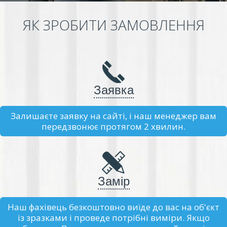
ЯК ЗРОБИТИ ЗАМОВЛЕННЯ
Заявка
Залишаєте заявку на сайті, і наш менеджер вам
передзвонює протягом 2 хвилин.
Замір
Наш фахівець безкоштовно виїде до вас на об'єкт
із зразками і проведе потрібні виміри. Якщо