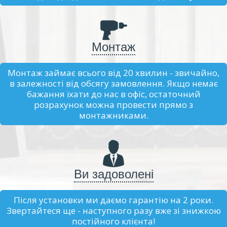
Монтаж
Монтаж займає всього від 20 хвилин - звичайно,
в залежності від обсягу замовлення. Якщо немає
бажання їхати до нас в офіс, остаточний
розрахунок можна провести прямо з
монтажниками.
Ви задоволені
Після установки ми даємо гарантію на 2 роки.
Звертайтеся ще - наступного разу вже зі знижкою
постійного клієнта!