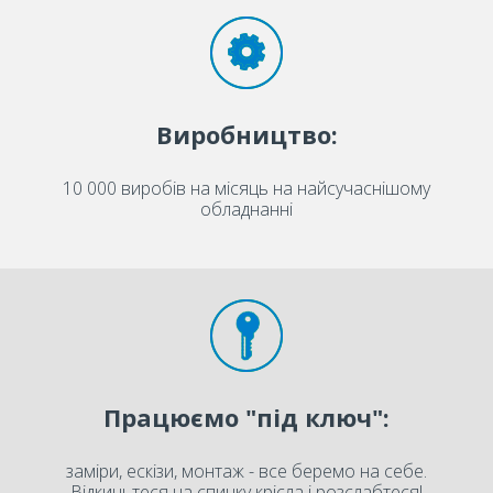
Виробництво:
10 000 виробів на місяць на найсучаснішому
обладнанні
Працюємо "під ключ":
заміри, ескізи, монтаж - все беремо на себе.
Відкиньтеся на спинку крісла і розслабтеся!