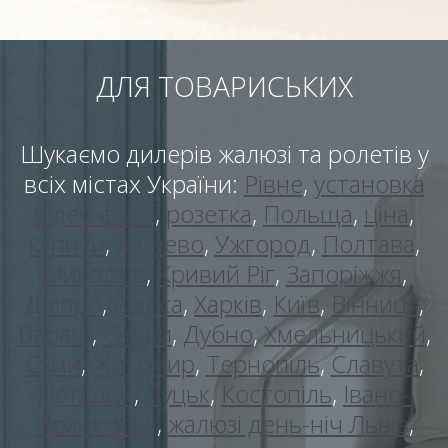
ДЛЯ ТОВАРИСЬКИХ
Шукаємо дилерів жалюзі та ролетів у
всіх містах України:
Рівне
,
установка
відео фото
,
розетка
,
Польща
,
ціна
,
купити
,
дешево
,
Ужгород
,
Полтава
,
Миколаїв
,
Кривий Ріг
,
Запоріжжя
,
Дніпро
,
Одеса
,
Харків
,
Київ
,
Вінниця
,
Вараш
,
Сарни
,
Дубно
,
Хмельницький
,
Суми
,
Житомир
,
Тернопіль
,
Славута
,
Нетішин
,
Луцьк
,
Костопіль
,
Івано-
Франківськ
,
жалюзі день-ніч Львів
,