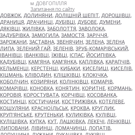
м. ДОВГОПІЛЛЯ
Запитання по сайту
ДОВЖОК
,
ДОЛИНЯНИ
,
ДОЛІШНІЙ ШЕПІТ
,
ДОРОШІВЦІ
,
ДРАНИЦЯ
,
ДРАЧИНЦІ
,
ДУБІВЦІ
,
ДУБОВЕ
,
ДУМЕНИ
,
ДЯКІВЦІ
,
ЖИЛІВКА
,
ЗАБОЛОТТЯ
,
ЗАВОЛОКА
,
ЗАДУБРІВКА
,
ЗАМОГИЛА
,
ЗАМОСТЯ
,
ЗАРІЧЧЯ
,
ЗАРОЖАНИ
,
ЗАСТАВНА
,
ЗВЕНЯЧИН
,
ЗЕЛЕНА
,
ЗЕЛЕНА
ЛИПА
,
ЗЕЛЕНИЙ ГАЙ
,
ЗЕЛЕНІВ
,
ЗРУБ-КОМАРІВСЬКИЙ
,
ІВАНІВЦІ
,
ІВАНКІВЦІ
,
ЇЖІВЦІ
,
ІСПАС
,
ЙОСИПІВКА
,
КАДУБІВЦІ
,
КАМ'ЯНА
,
КАМ'ЯНКА
,
КАПЛІВКА
,
КАРАПЧІВ
,
КЕЛЬМЕНЦІ
,
КЕРСТЕНЦІ
,
КИБАКИ
,
КИСЕЛИЦІ
,
КИСЕЛІВ
,
КІЦМАНЬ
,
КЛІВОДИН
,
КЛІШКІВЦІ
,
КЛОКІЧКА
,
КОБОЛЧИН
,
КОЗИРЯНИ
,
КОЛІНКІВЦІ
,
КОМАРІВ
,
КОМАРІВЦІ
,
КОНОВКА
,
КОНЯТИН
,
КОРИТНЕ
,
КОРМАНЬ
,
КОРОВІЯ
,
КОРОСТУВАТА
,
КОРЧІВЦІ
,
КОСОВАНКА
,
КОСТИНЦІ
,
КОСТИЧАНИ
,
КОСТРИЖІВКА
,
КОТЕЛЕВЕ
,
КОШУЛЯНИ
,
КРАСНОЇЛЬСЬК
,
КРОКВА
,
КРУГЛИК
,
КРУП'ЯНСЬКЕ
,
КРУТЕНЬКИ
,
КУЛИКІВКА
,
КУЛІВЦІ
,
КУЛІШІВКА
,
КУПКА
,
КУТ
,
ЛАШКІВКА
,
ЛЕКЕЧІ
,
ЛЕНКІВЦІ
,
ЛИПОВАНИ
,
ЛІВИНЦІ
,
ЛОМАЧИНЦІ
,
ЛОПАТІВ
,
ЛОПУШИНА
,
ЛУЖАНИ
,
ЛУКАЧІВКА
,
ЛУКІВЦІ
,