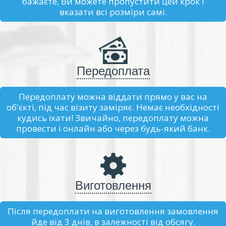
бажаєте, Ви можете пропустити цей крок і
вказати всі розміри самі.
Передоплата
Передоплату можна віддати прямо у вас на
об'єкті, під час візиту заміряє. Немає необхідності
кудись їхати! Звичайно, передоплату можна
провести і онлайн або через будь-який банк.
Виготовлення
Після передоплати на виготовлення замовлення
йде від 3 днів, в залежності від обсягу.