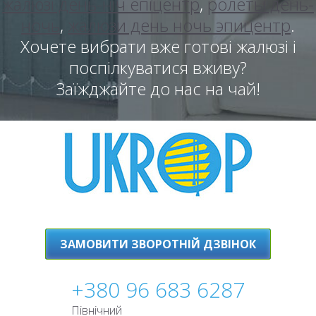
жалюзі день-ніч епіцентр
,
ролеты день-
ночь
,
жалюзи день ночь эпицентр
.
Хочете вибрати вже готові жалюзі і
поспілкуватися вживу?
Заїжджайте до нас на чай!
ЗАМОВИТИ ЗВОРОТНІЙ ДЗВІНОК
+380 96 683 6287
Північний