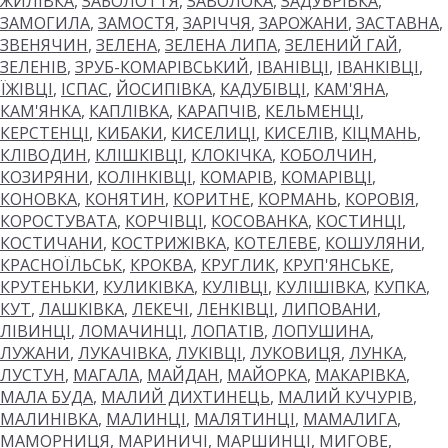
ЖИЛІВКА
,
ЗАБОЛОТТЯ
,
ЗАВОЛОКА
,
ЗАДУБРІВКА
,
ЗАМОГИЛА
,
ЗАМОСТЯ
,
ЗАРІЧЧЯ
,
ЗАРОЖАНИ
,
ЗАСТАВНА
,
ЗВЕНЯЧИН
,
ЗЕЛЕНА
,
ЗЕЛЕНА ЛИПА
,
ЗЕЛЕНИЙ ГАЙ
,
ЗЕЛЕНІВ
,
ЗРУБ-КОМАРІВСЬКИЙ
,
ІВАНІВЦІ
,
ІВАНКІВЦІ
,
ЇЖІВЦІ
,
ІСПАС
,
ЙОСИПІВКА
,
КАДУБІВЦІ
,
КАМ'ЯНА
,
КАМ'ЯНКА
,
КАПЛІВКА
,
КАРАПЧІВ
,
КЕЛЬМЕНЦІ
,
КЕРСТЕНЦІ
,
КИБАКИ
,
КИСЕЛИЦІ
,
КИСЕЛІВ
,
КІЦМАНЬ
,
КЛІВОДИН
,
КЛІШКІВЦІ
,
КЛОКІЧКА
,
КОБОЛЧИН
,
КОЗИРЯНИ
,
КОЛІНКІВЦІ
,
КОМАРІВ
,
КОМАРІВЦІ
,
КОНОВКА
,
КОНЯТИН
,
КОРИТНЕ
,
КОРМАНЬ
,
КОРОВІЯ
,
КОРОСТУВАТА
,
КОРЧІВЦІ
,
КОСОВАНКА
,
КОСТИНЦІ
,
КОСТИЧАНИ
,
КОСТРИЖІВКА
,
КОТЕЛЕВЕ
,
КОШУЛЯНИ
,
КРАСНОЇЛЬСЬК
,
КРОКВА
,
КРУГЛИК
,
КРУП'ЯНСЬКЕ
,
КРУТЕНЬКИ
,
КУЛИКІВКА
,
КУЛІВЦІ
,
КУЛІШІВКА
,
КУПКА
,
КУТ
,
ЛАШКІВКА
,
ЛЕКЕЧІ
,
ЛЕНКІВЦІ
,
ЛИПОВАНИ
,
ЛІВИНЦІ
,
ЛОМАЧИНЦІ
,
ЛОПАТІВ
,
ЛОПУШИНА
,
ЛУЖАНИ
,
ЛУКАЧІВКА
,
ЛУКІВЦІ
,
ЛУКОВИЦЯ
,
ЛУНКА
,
ЛУСТУН
,
МАГАЛА
,
МАЙДАН
,
МАЙОРКА
,
МАКАРІВКА
,
МАЛА БУДА
,
МАЛИЙ ДИХТИНЕЦЬ
,
МАЛИЙ КУЧУРІВ
,
МАЛИНІВКА
,
МАЛИНЦІ
,
МАЛЯТИНЦІ
,
МАМАЛИГА
,
МАМОРНИЦЯ
,
МАРИНИЧІ
,
МАРШИНЦІ
,
МИГОВЕ
,