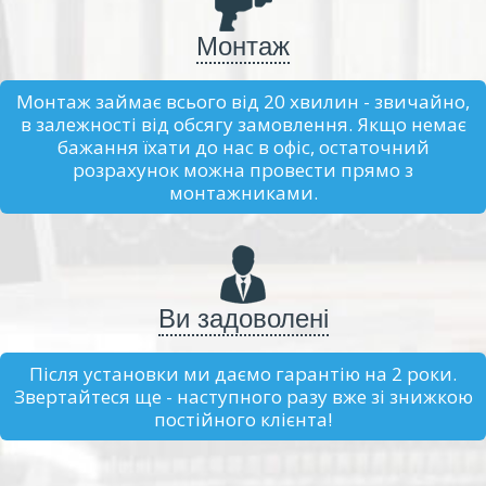
Монтаж
Монтаж займає всього від 20 хвилин - звичайно,
в залежності від обсягу замовлення. Якщо немає
бажання їхати до нас в офіс, остаточний
розрахунок можна провести прямо з
монтажниками.
Ви задоволені
Після установки ми даємо гарантію на 2 роки.
Звертайтеся ще - наступного разу вже зі знижкою
постійного клієнта!