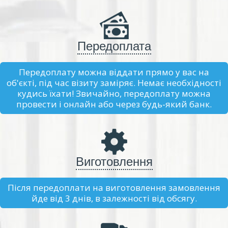
Передоплата
Передоплату можна віддати прямо у вас на
об'єкті, під час візиту заміряє. Немає необхідності
кудись їхати! Звичайно, передоплату можна
провести і онлайн або через будь-який банк.
Виготовлення
Після передоплати на виготовлення замовлення
йде від 3 днів, в залежності від обсягу.