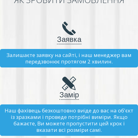
Заявка
Залишаєте заявку на сайті, і наш менеджер вам
передзвонює протягом 2 хвилин.
Замір
Наш фахівець безкоштовно виїде до вас на об'єкт
із зразками і проведе потрібні виміри. Якщо
бажаєте, Ви можете пропустити цей крок і
вказати всі розміри самі.