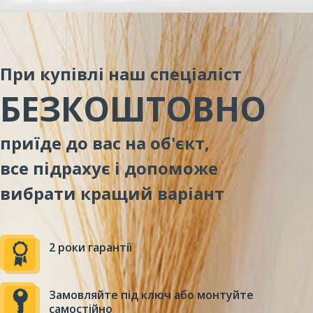
При купівлі наш спеціаліст
БЕЗКОШТОВНО
приїде до вас на об'єкт,
все підрахує і допоможе
вибрати кращий варіант
2 роки гарантії
Замовляйте під ключ або монтуйте
самостійно