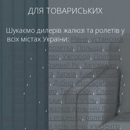
ДЛЯ ТОВАРИСЬКИХ
Шукаємо дилерів жалюзі та ролетів у
всіх містах України:
Рівне
,
установка
відео фото
,
розетка
,
Польща
,
ціна
,
купити
,
дешево
,
Ужгород
,
Полтава
,
Миколаїв
,
Кривий Ріг
,
Запоріжжя
,
Дніпро
,
Одеса
,
Харків
,
Київ
,
Вінниця
,
Вараш
,
Сарни
,
Дубно
,
Хмельницький
,
Суми
,
Житомир
,
Тернопіль
,
Славута
,
Нетішин
,
Луцьк
,
Костопіль
,
Івано-
Франківськ
,
жалюзі день-ніч Львів
,
жалюзі день-ніч епіцентр
,
ролеты день-
ночь
,
жалюзи день ночь эпицентр
.