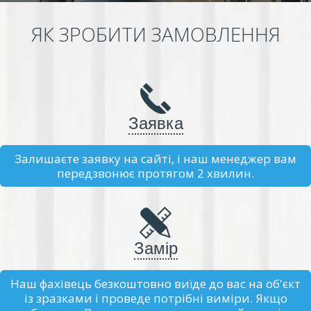
ЯК ЗРОБИТИ ЗАМОВЛЕННЯ
Заявка
Залишаєте заявку на сайті, і наш менеджер вам
передзвонює протягом 2 хвилин.
Замір
Наш фахівець безкоштовно виїде до вас на об'єкт
із зразками і проведе потрібні виміри. Якщо