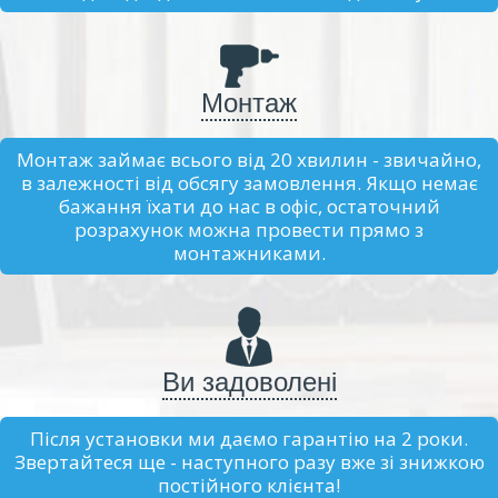
Монтаж
Монтаж займає всього від 20 хвилин - звичайно,
в залежності від обсягу замовлення. Якщо немає
бажання їхати до нас в офіс, остаточний
розрахунок можна провести прямо з
монтажниками.
Ви задоволені
Після установки ми даємо гарантію на 2 роки.
Звертайтеся ще - наступного разу вже зі знижкою
постійного клієнта!