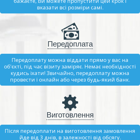
бажаєте, Ви можете пропустити цей крок і
вказати всі розміри самі.
Передоплата
Передоплату можна віддати прямо у вас на
об'єкті, під час візиту заміряє. Немає необхідності
кудись їхати! Звичайно, передоплату можна
провести і онлайн або через будь-який банк.
Виготовлення
Після передоплати на виготовлення замовлення
йде від 3 днів, в залежності від обсягу.