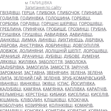
м. ГАЛИЦІВКА
Запитання по сайту
ГВІЗДІВЦІ
,
ГЕРЦА
,
ГЛИБОКА
,
ГЛИБОЧОК
,
ГЛИНИЦЯ
,
ГОДИЛІВ
,
ГОДИНІВКА
,
ГОЛОШИНА
,
ГОРБІВЦІ
,
ГОРБОВА
,
ГОРДІВЦІ
,
ГОРІШНІ ШЕРІВЦІ
,
ГОРОШІВЦІ
,
ГРЕБЛИНА
,
ГРИНЯЧКА
,
ГРОБИЩЕ
,
ГРОЗИНЦІ
,
ГРУБНА
,
ГРУШІВКА
,
ГРУШІВЦІ
,
ДАВИДІВКА
,
ДАВИДІВЦІ
,
ДАНКІВЦІ
,
ДИМКА
,
ДИНІВЦІ
,
ДИХТИНЕЦЬ
,
ДІБРІВКА
,
ДІБРОВА
,
ДНІСТРІВКА
,
ДОБРИНІВЦІ
,
ДОВГОПІЛЛЯ
,
ДОВЖОК
,
ДОЛИНЯНИ
,
ДОЛІШНІЙ ШЕПІТ
,
ДОРОШІВЦІ
,
ДРАНИЦЯ
,
ДРАЧИНЦІ
,
ДУБІВЦІ
,
ДУБОВЕ
,
ДУМЕНИ
,
ДЯКІВЦІ
,
ЖИЛІВКА
,
ЗАБОЛОТТЯ
,
ЗАВОЛОКА
,
ЗАДУБРІВКА
,
ЗАМОГИЛА
,
ЗАМОСТЯ
,
ЗАРІЧЧЯ
,
ЗАРОЖАНИ
,
ЗАСТАВНА
,
ЗВЕНЯЧИН
,
ЗЕЛЕНА
,
ЗЕЛЕНА
ЛИПА
,
ЗЕЛЕНИЙ ГАЙ
,
ЗЕЛЕНІВ
,
ЗРУБ-КОМАРІВСЬКИЙ
,
ІВАНІВЦІ
,
ІВАНКІВЦІ
,
ЇЖІВЦІ
,
ІСПАС
,
ЙОСИПІВКА
,
КАДУБІВЦІ
,
КАМ'ЯНА
,
КАМ'ЯНКА
,
КАПЛІВКА
,
КАРАПЧІВ
,
КЕЛЬМЕНЦІ
,
КЕРСТЕНЦІ
,
КИБАКИ
,
КИСЕЛИЦІ
,
КИСЕЛІВ
,
КІЦМАНЬ
,
КЛІВОДИН
,
КЛІШКІВЦІ
,
КЛОКІЧКА
,
КОБОЛЧИН
,
КОЗИРЯНИ
,
КОЛІНКІВЦІ
,
КОМАРІВ
,
КОМАРІВЦІ
,
КОНОВКА
,
КОНЯТИН
,
КОРИТНЕ
,
КОРМАНЬ
,