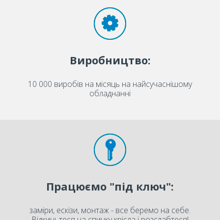
Виробництво:
10 000 виробів на місяць на найсучаснішому
обладнанні
Працюємо "під ключ":
заміри, ескізи, монтаж - все беремо на себе.
Відкиньтеся на спинку крісла і розслабтеся!