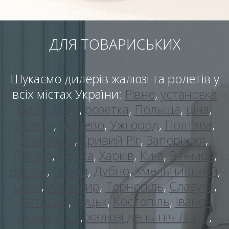
ДЛЯ ТОВАРИСЬКИХ
Шукаємо дилерів жалюзі та ролетів у
всіх містах України:
Рівне
,
установка
відео фото
,
розетка
,
Польща
,
ціна
,
купити
,
дешево
,
Ужгород
,
Полтава
,
Миколаїв
,
Кривий Ріг
,
Запоріжжя
,
Дніпро
,
Одеса
,
Харків
,
Київ
,
Вінниця
,
Вараш
,
Сарни
,
Дубно
,
Хмельницький
,
Суми
,
Житомир
,
Тернопіль
,
Славута
,
Нетішин
,
Луцьк
,
Костопіль
,
Івано-
Франківськ
,
жалюзі день-ніч Львів
,