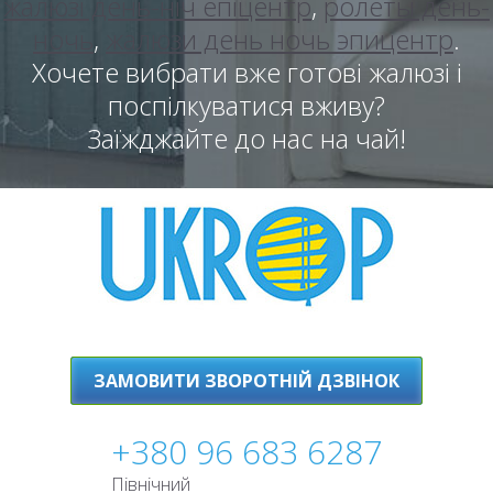
жалюзі день-ніч епіцентр
,
ролеты день-
ночь
,
жалюзи день ночь эпицентр
.
Хочете вибрати вже готові жалюзі і
поспілкуватися вживу?
Заїжджайте до нас на чай!
ЗАМОВИТИ ЗВОРОТНІЙ ДЗВІНОК
+380 96 683 6287
Північний