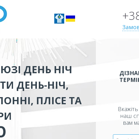
+3
Замов
ЮЗІ ДЕНЬ НІЧ
ДІЗНА
ТЕРМІ
ТИ ДЕНЬ-НІЧ,
ОННІ, ПЛІСЕ ТА
Вкажіть 
РИ
наш сп
вам м
Ю