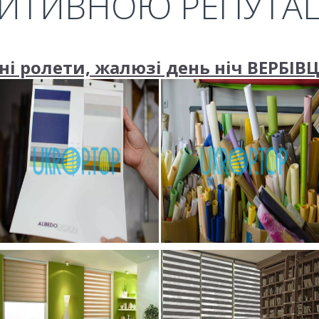
ИТИВНОЮ РЕПУТА
і ролети, жалюзі день ніч ВЕРБІВЦІ