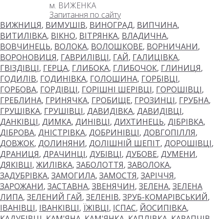
м. ВИЖЕНКА
Запитання по сайту
ВИЖНИЦЯ
,
ВИМУШІВ
,
ВИНОГРАД
,
ВИПЧИНА
,
ВИТИЛІВКА
,
ВІКНО
,
ВІТРЯНКА
,
ВЛАДИЧНА
,
ВОВЧИНЕЦЬ
,
ВОЛОКА
,
ВОЛОШКОВЕ
,
ВОРНИЧАНИ
,
ВОРОНОВИЦЯ
,
ГАВРИЛІВЦІ
,
ГАЙ
,
ГАЛИЦІВКА
,
ГВІЗДІВЦІ
,
ГЕРЦА
,
ГЛИБОКА
,
ГЛИБОЧОК
,
ГЛИНИЦЯ
,
ГОДИЛІВ
,
ГОДИНІВКА
,
ГОЛОШИНА
,
ГОРБІВЦІ
,
ГОРБОВА
,
ГОРДІВЦІ
,
ГОРІШНІ ШЕРІВЦІ
,
ГОРОШІВЦІ
,
ГРЕБЛИНА
,
ГРИНЯЧКА
,
ГРОБИЩЕ
,
ГРОЗИНЦІ
,
ГРУБНА
,
ГРУШІВКА
,
ГРУШІВЦІ
,
ДАВИДІВКА
,
ДАВИДІВЦІ
,
ДАНКІВЦІ
,
ДИМКА
,
ДИНІВЦІ
,
ДИХТИНЕЦЬ
,
ДІБРІВКА
,
ДІБРОВА
,
ДНІСТРІВКА
,
ДОБРИНІВЦІ
,
ДОВГОПІЛЛЯ
,
ДОВЖОК
,
ДОЛИНЯНИ
,
ДОЛІШНІЙ ШЕПІТ
,
ДОРОШІВЦІ
,
ДРАНИЦЯ
,
ДРАЧИНЦІ
,
ДУБІВЦІ
,
ДУБОВЕ
,
ДУМЕНИ
,
ДЯКІВЦІ
,
ЖИЛІВКА
,
ЗАБОЛОТТЯ
,
ЗАВОЛОКА
,
ЗАДУБРІВКА
,
ЗАМОГИЛА
,
ЗАМОСТЯ
,
ЗАРІЧЧЯ
,
ЗАРОЖАНИ
,
ЗАСТАВНА
,
ЗВЕНЯЧИН
,
ЗЕЛЕНА
,
ЗЕЛЕНА
ЛИПА
,
ЗЕЛЕНИЙ ГАЙ
,
ЗЕЛЕНІВ
,
ЗРУБ-КОМАРІВСЬКИЙ
,
ІВАНІВЦІ
,
ІВАНКІВЦІ
,
ЇЖІВЦІ
,
ІСПАС
,
ЙОСИПІВКА
,
КАДУБІВЦІ
,
КАМ'ЯНА
,
КАМ'ЯНКА
,
КАПЛІВКА
,
КАРАПЧІВ
,