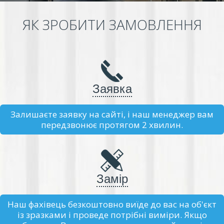
ЯК ЗРОБИТИ ЗАМОВЛЕННЯ
Заявка
Залишаєте заявку на сайті, і наш менеджер вам
передзвонює протягом 2 хвилин.
Замір
Наш фахівець безкоштовно виїде до вас на об'єкт
із зразками і проведе потрібні виміри. Якщо