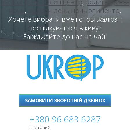
жалюзі день-ніч епіцентр
,
ролеты день-
ночь
,
жалюзи день ночь эпицентр
.
Хочете вибрати вже готові жалюзі і
поспілкуватися вживу?
Заїжджайте до нас на чай!
ЗАМОВИТИ ЗВОРОТНІЙ ДЗВІНОК
+380 96 683 6287
Північний