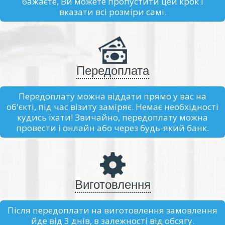
бажаєте, Ви можете пропустити цей крок і
вказати всі розміри самі.
Передоплата
Передоплату можна віддати прямо у вас на
об'єкті, під час візиту заміряє. Немає необхідності
кудись їхати! Звичайно, передоплату можна
провести і онлайн або через будь-який банк.
Виготовлення
Після передоплати на виготовлення замовлення
йде від 3 днів, в залежності від обсягу.