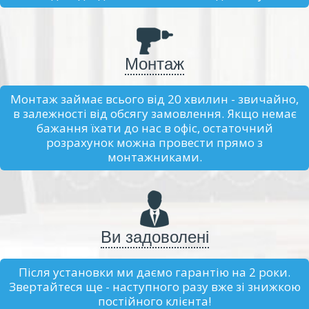
Монтаж
Монтаж займає всього від 20 хвилин - звичайно,
в залежності від обсягу замовлення. Якщо немає
бажання їхати до нас в офіс, остаточний
розрахунок можна провести прямо з
монтажниками.
Ви задоволені
Після установки ми даємо гарантію на 2 роки.
Звертайтеся ще - наступного разу вже зі знижкою
постійного клієнта!