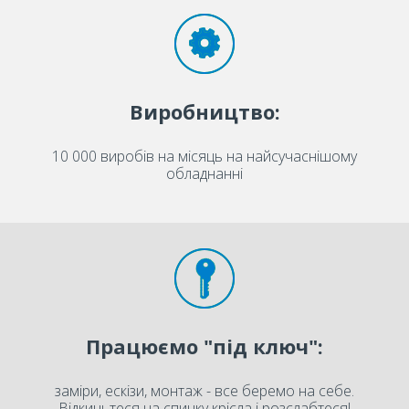
Виробництво:
10 000 виробів на місяць на найсучаснішому
обладнанні
Працюємо "під ключ":
заміри, ескізи, монтаж - все беремо на себе.
Відкиньтеся на спинку крісла і розслабтеся!