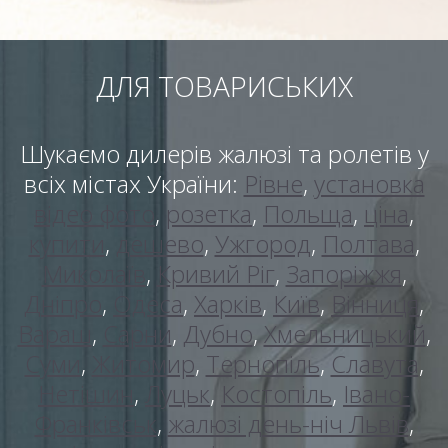
ДЛЯ ТОВАРИСЬКИХ
Шукаємо дилерів жалюзі та ролетів у
всіх містах України:
Рівне
,
установка
відео фото
,
розетка
,
Польща
,
ціна
,
купити
,
дешево
,
Ужгород
,
Полтава
,
Миколаїв
,
Кривий Ріг
,
Запоріжжя
,
Дніпро
,
Одеса
,
Харків
,
Київ
,
Вінниця
,
Вараш
,
Сарни
,
Дубно
,
Хмельницький
,
Суми
,
Житомир
,
Тернопіль
,
Славута
,
Нетішин
,
Луцьк
,
Костопіль
,
Івано-
Франківськ
,
жалюзі день-ніч Львів
,