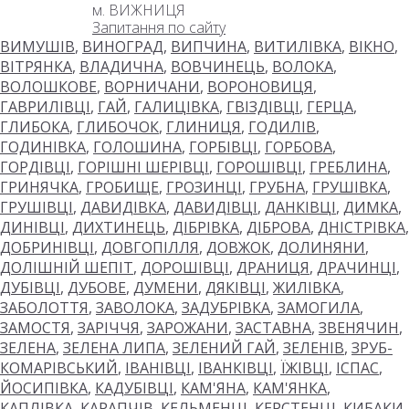
м. ВИЖНИЦЯ
Запитання по сайту
ВИМУШІВ
,
ВИНОГРАД
,
ВИПЧИНА
,
ВИТИЛІВКА
,
ВІКНО
,
ВІТРЯНКА
,
ВЛАДИЧНА
,
ВОВЧИНЕЦЬ
,
ВОЛОКА
,
ВОЛОШКОВЕ
,
ВОРНИЧАНИ
,
ВОРОНОВИЦЯ
,
ГАВРИЛІВЦІ
,
ГАЙ
,
ГАЛИЦІВКА
,
ГВІЗДІВЦІ
,
ГЕРЦА
,
ГЛИБОКА
,
ГЛИБОЧОК
,
ГЛИНИЦЯ
,
ГОДИЛІВ
,
ГОДИНІВКА
,
ГОЛОШИНА
,
ГОРБІВЦІ
,
ГОРБОВА
,
ГОРДІВЦІ
,
ГОРІШНІ ШЕРІВЦІ
,
ГОРОШІВЦІ
,
ГРЕБЛИНА
,
ГРИНЯЧКА
,
ГРОБИЩЕ
,
ГРОЗИНЦІ
,
ГРУБНА
,
ГРУШІВКА
,
ГРУШІВЦІ
,
ДАВИДІВКА
,
ДАВИДІВЦІ
,
ДАНКІВЦІ
,
ДИМКА
,
ДИНІВЦІ
,
ДИХТИНЕЦЬ
,
ДІБРІВКА
,
ДІБРОВА
,
ДНІСТРІВКА
,
ДОБРИНІВЦІ
,
ДОВГОПІЛЛЯ
,
ДОВЖОК
,
ДОЛИНЯНИ
,
ДОЛІШНІЙ ШЕПІТ
,
ДОРОШІВЦІ
,
ДРАНИЦЯ
,
ДРАЧИНЦІ
,
ДУБІВЦІ
,
ДУБОВЕ
,
ДУМЕНИ
,
ДЯКІВЦІ
,
ЖИЛІВКА
,
ЗАБОЛОТТЯ
,
ЗАВОЛОКА
,
ЗАДУБРІВКА
,
ЗАМОГИЛА
,
ЗАМОСТЯ
,
ЗАРІЧЧЯ
,
ЗАРОЖАНИ
,
ЗАСТАВНА
,
ЗВЕНЯЧИН
,
ЗЕЛЕНА
,
ЗЕЛЕНА ЛИПА
,
ЗЕЛЕНИЙ ГАЙ
,
ЗЕЛЕНІВ
,
ЗРУБ-
КОМАРІВСЬКИЙ
,
ІВАНІВЦІ
,
ІВАНКІВЦІ
,
ЇЖІВЦІ
,
ІСПАС
,
ЙОСИПІВКА
,
КАДУБІВЦІ
,
КАМ'ЯНА
,
КАМ'ЯНКА
,
КАПЛІВКА
,
КАРАПЧІВ
,
КЕЛЬМЕНЦІ
,
КЕРСТЕНЦІ
,
КИБАКИ
,