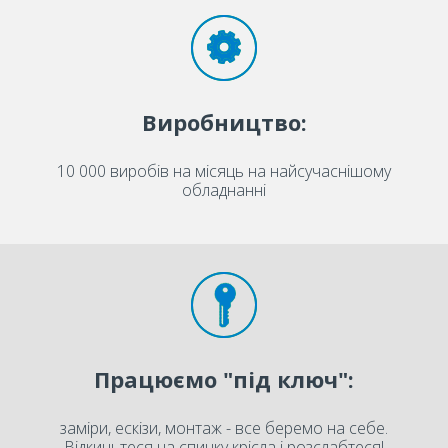
Виробництво:
10 000 виробів на місяць на найсучаснішому
обладнанні
Працюємо "під ключ":
заміри, ескізи, монтаж - все беремо на себе.
Відкиньтеся на спинку крісла і розслабтеся!