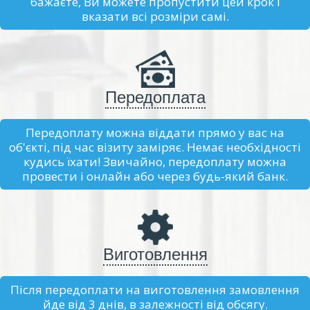
бажаєте, Ви можете пропустити цей крок і
вказати всі розміри самі.
Передоплата
Передоплату можна віддати прямо у вас на
об'єкті, під час візиту заміряє. Немає необхідності
кудись їхати! Звичайно, передоплату можна
провести і онлайн або через будь-який банк.
Виготовлення
Після передоплати на виготовлення замовлення
йде від 3 днів, в залежності від обсягу.