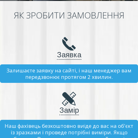
ЯК ЗРОБИТИ ЗАМОВЛЕННЯ
Заявка
Залишаєте заявку на сайті, і наш менеджер вам
передзвонює протягом 2 хвилин.
Замір
Наш фахівець безкоштовно виїде до вас на об'єкт
із зразками і проведе потрібні виміри. Якщо