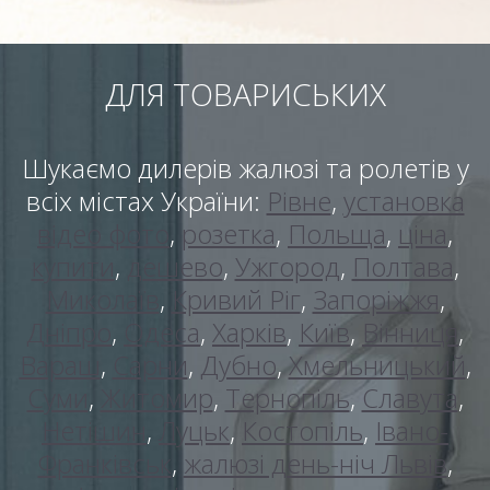
ДЛЯ ТОВАРИСЬКИХ
Шукаємо дилерів жалюзі та ролетів у
всіх містах України:
Рівне
,
установка
відео фото
,
розетка
,
Польща
,
ціна
,
купити
,
дешево
,
Ужгород
,
Полтава
,
Миколаїв
,
Кривий Ріг
,
Запоріжжя
,
Дніпро
,
Одеса
,
Харків
,
Київ
,
Вінниця
,
Вараш
,
Сарни
,
Дубно
,
Хмельницький
,
Суми
,
Житомир
,
Тернопіль
,
Славута
,
Нетішин
,
Луцьк
,
Костопіль
,
Івано-
Франківськ
,
жалюзі день-ніч Львів
,