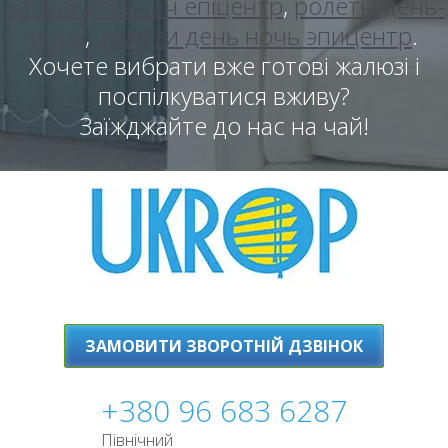
жалюзі день-ніч епіцентр
,
ролеты день-
ночь
,
жалюзи день ночь эпицентр
.
Хочете вибрати вже готові жалюзі і
поспілкуватися вживу?
Заїжджайте до нас на чай!
ЗАМОВИТИ ЗВОРОТНІЙ ДЗВІНОК
+380 96 683 6287
Північний