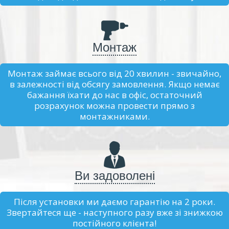
Монтаж
Монтаж займає всього від 20 хвилин - звичайно,
в залежності від обсягу замовлення. Якщо немає
бажання їхати до нас в офіс, остаточний
розрахунок можна провести прямо з
монтажниками.
Ви задоволені
Після установки ми даємо гарантію на 2 роки.
Звертайтеся ще - наступного разу вже зі знижкою
постійного клієнта!