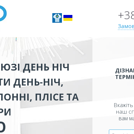
+3
Замов
ЮЗІ ДЕНЬ НІЧ
ДІЗНА
ТЕРМІ
И ДЕНЬ-НІЧ,
ОННІ, ПЛІСЕ ТА
Вкажіть 
РИ
наш сп
вам м
Ю