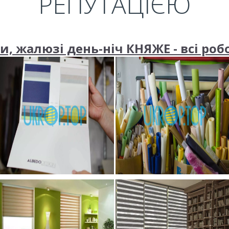
РЕПУТАЦІЄЮ
, жалюзі день-ніч КНЯЖЕ - всі роб