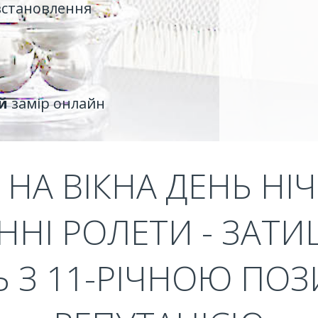
встановлення
й
замір онлайн
НА ВІКНА ДЕНЬ НІЧ
ННІ РОЛЕТИ - ЗАТИ
Ь З 11-РІЧНОЮ П