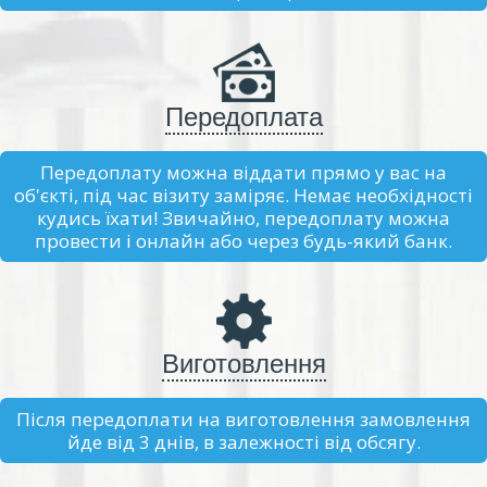
Передоплата
Передоплату можна віддати прямо у вас на
об'єкті, під час візиту заміряє. Немає необхідності
кудись їхати! Звичайно, передоплату можна
провести і онлайн або через будь-який банк.
Виготовлення
Після передоплати на виготовлення замовлення
йде від 3 днів, в залежності від обсягу.