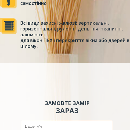
самостійно
Всі види захисні жалюзі: вертикальні,
горизонтальні, рулонні, день-ніч, тканинні,
алюмінієві
для вікон ПВХ і перекриття вікна або дверей в
цілому.
ЗАМОВТЕ ЗАМІР
ЗАРАЗ