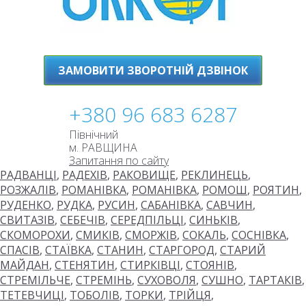
ЗАМОВИТИ ЗВОРОТНІЙ ДЗВІНОК
+380 96 683 6287
Північний
м. РАВЩИНА
Запитання по сайту
РАДВАНЦІ
,
РАДЕХІВ
,
РАКОВИЩЕ
,
РЕКЛИНЕЦЬ
,
РОЗЖАЛІВ
,
РОМАНІВКА
,
РОМАНІВКА
,
РОМОШ
,
РОЯТИН
,
РУДЕНКО
,
РУДКА
,
РУСИН
,
САБАНІВКА
,
САВЧИН
,
СВИТАЗІВ
,
СЕБЕЧІВ
,
СЕРЕДПІЛЬЦІ
,
СИНЬКІВ
,
СКОМОРОХИ
,
СМИКІВ
,
СМОРЖІВ
,
СОКАЛЬ
,
СОСНІВКА
,
СПАСІВ
,
СТАЇВКА
,
СТАНИН
,
СТАРГОРОД
,
СТАРИЙ
МАЙДАН
,
СТЕНЯТИН
,
СТИРКІВЦІ
,
СТОЯНІВ
,
СТРЕМІЛЬЧЕ
,
СТРЕМІНЬ
,
СУХОВОЛЯ
,
СУШНО
,
ТАРТАКІВ
,
ТЕТЕВЧИЦІ
,
ТОБОЛІВ
,
ТОРКИ
,
ТРІЙЦЯ
,