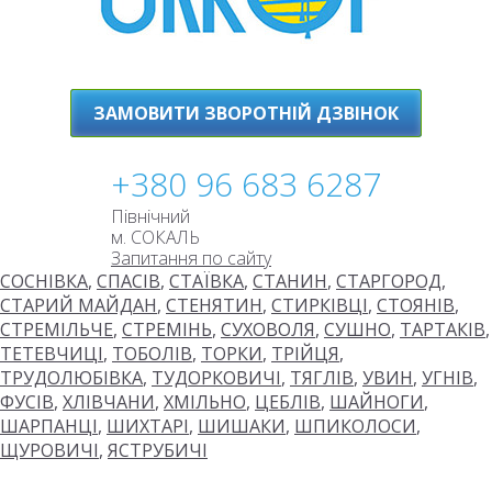
ЗАМОВИТИ ЗВОРОТНІЙ ДЗВІНОК
+380 96 683 6287
Північний
м. СОКАЛЬ
Запитання по сайту
СОСНІВКА
,
СПАСІВ
,
СТАЇВКА
,
СТАНИН
,
СТАРГОРОД
,
СТАРИЙ МАЙДАН
,
СТЕНЯТИН
,
СТИРКІВЦІ
,
СТОЯНІВ
,
СТРЕМІЛЬЧЕ
,
СТРЕМІНЬ
,
СУХОВОЛЯ
,
СУШНО
,
ТАРТАКІВ
,
ТЕТЕВЧИЦІ
,
ТОБОЛІВ
,
ТОРКИ
,
ТРІЙЦЯ
,
ТРУДОЛЮБІВКА
,
ТУДОРКОВИЧІ
,
ТЯГЛІВ
,
УВИН
,
УГНІВ
,
ФУСІВ
,
ХЛІВЧАНИ
,
ХМІЛЬНО
,
ЦЕБЛІВ
,
ШАЙНОГИ
,
ШАРПАНЦІ
,
ШИХТАРІ
,
ШИШАКИ
,
ШПИКОЛОСИ
,
ЩУРОВИЧІ
,
ЯСТРУБИЧІ