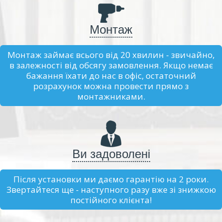
Монтаж
Монтаж займає всього від 20 хвилин - звичайно,
в залежності від обсягу замовлення. Якщо немає
бажання їхати до нас в офіс, остаточний
розрахунок можна провести прямо з
монтажниками.
Ви задоволені
Після установки ми даємо гарантію на 2 роки.
Звертайтеся ще - наступного разу вже зі знижкою
постійного клієнта!