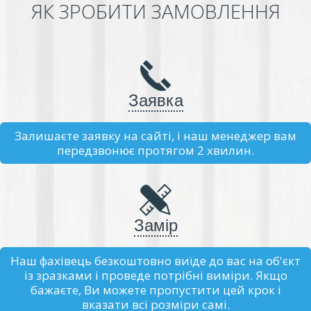
ЯК ЗРОБИТИ ЗАМОВЛЕННЯ
Заявка
Залишаєте заявку на сайті, і наш менеджер вам
передзвонює протягом 2 хвилин.
Замір
Наш фахівець безкоштовно виїде до вас на об'єкт
із зразками і проведе потрібні виміри. Якщо
бажаєте, Ви можете пропустити цей крок і
вказати всі розміри самі.