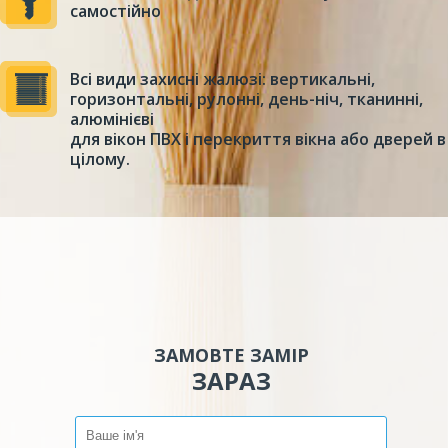
самостійно
Всі види захисні жалюзі: вертикальні,
горизонтальні, рулонні, день-ніч, тканинні,
алюмінієві
для вікон ПВХ і перекриття вікна або дверей в
цілому.
ЗАМОВТЕ ЗАМІР
ЗАРАЗ