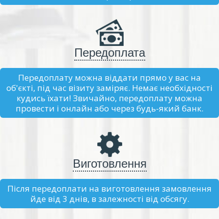
Передоплата
Передоплату можна віддати прямо у вас на
об'єкті, під час візиту заміряє. Немає необхідності
кудись їхати! Звичайно, передоплату можна
провести і онлайн або через будь-який банк.
Виготовлення
Після передоплати на виготовлення замовлення
йде від 3 днів, в залежності від обсягу.