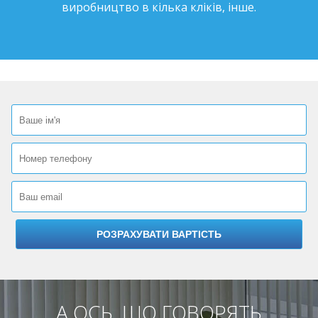
виробництво в кілька кліків, інше.
А ОСЬ, ЩО ГОВОРЯТЬ