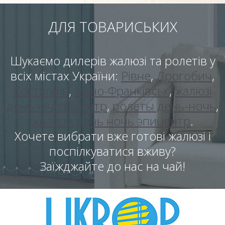
ДЛЯ ТОВАРИСЬКИХ
Шукаємо дилерів жалюзі та ролетів у
всіх містах України:
Рівне
,
Дрогобич
,
Костопіль
,
Івано-Франківськ
,
жалюзі
день-ніч епіцентр
,
ролеты день-ночь
,
жалюзи день ночь эпицентр
.
Хочете вибрати вже готові жалюзі і
поспілкуватися вживу?
Заїжджайте до нас на чай!