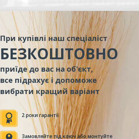
При купівлі наш спеціаліст
БЕЗКОШТОВНО
приїде до вас на об'єкт,
все підрахує і допоможе
вибрати кращий варіант
2 роки гарантії
Замовляйте під ключ або монтуйте