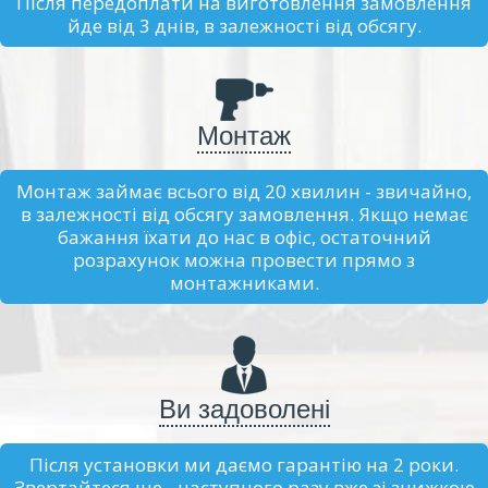
Після передоплати на виготовлення замовлення
йде від 3 днів, в залежності від обсягу.
Монтаж
Монтаж займає всього від 20 хвилин - звичайно,
в залежності від обсягу замовлення. Якщо немає
бажання їхати до нас в офіс, остаточний
розрахунок можна провести прямо з
монтажниками.
Ви задоволені
Після установки ми даємо гарантію на 2 роки.
Звертайтеся ще - наступного разу вже зі знижкою