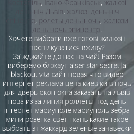
Костопіль
,
Івано-Франківськ
,
жалюзі
день-ніч Львів
,
жалюзі день-ніч
епіцентр
,
ролеты день-ночь
,
жалюзи
день ночь эпицентр
.
Хочете вибрати вже готові жалюзі і
поспілкуватися вживу?
Заїжджайте до нас на чай! Разом
виберемо блэкаут alser star secret la
blackout vita сайт новая что видео
интернет реклама цена киев київ ночь
для дверь окон окна заказать на львів
нова из за линия роллеты под день
інтернет мариуполе мариуполь зебра
мини розетка свет ткань какие такое
выбрать з і жаккард зеленые занавески