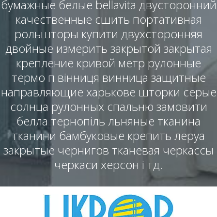
бумажные белые bellavita двусторонний
качественные сшить портативная
рольшторы купити двухсторонняя
двойные измерить закрытой закрытая
крепление кривой метр рулонные
термо п вінниця винница защитные
направляющие харькове шторки серые
солнца рулонных спальню замовити
белла тернопіль льняные тканина
тканини бамбуковые крепить леруа
закрытые чернигов тканевая черкассы
черкаси херсон і тд.