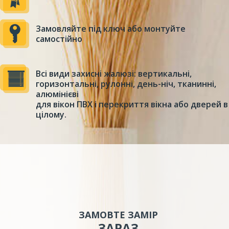
Замовляйте під ключ або монтуйте
самостійно
Всі види захисні жалюзі: вертикальні,
горизонтальні, рулонні, день-ніч, тканинні,
алюмінієві
для вікон ПВХ і перекриття вікна або дверей в
цілому.
ЗАМОВТЕ ЗАМІР
ЗАРАЗ