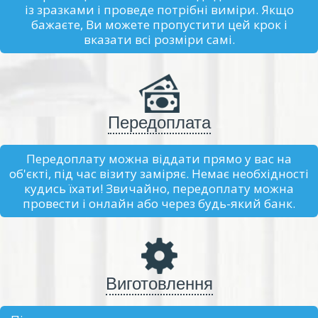
із зразками і проведе потрібні виміри. Якщо
бажаєте, Ви можете пропустити цей крок і
вказати всі розміри самі.
Передоплата
Передоплату можна віддати прямо у вас на
об'єкті, під час візиту заміряє. Немає необхідності
кудись їхати! Звичайно, передоплату можна
провести і онлайн або через будь-який банк.
Виготовлення