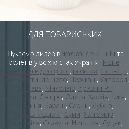
ДЛЯ ТОВАРИСЬКИХ
Шукаємо дилерів
жалюзі день і ніч
та
ролетів у всіх містах України:
Рівне
,
установка відео фото
,
розетка
,
Польща
,
ціна
,
купити
,
дешево
,
Чернівці
,
Ужгород
,
Полтава
,
Миколаїв
,
Кривий Ріг
,
Запоріжжя
,
Дніпро
,
Одеса
,
Харків
,
Київ
,
Вінниця
,
Вараш
,
Сарни
,
Дубно
,
Хмельницький
,
Суми
,
Житомир
,
Тернопіль
,
Славута
,
Нетішин
,
Луцьк
,