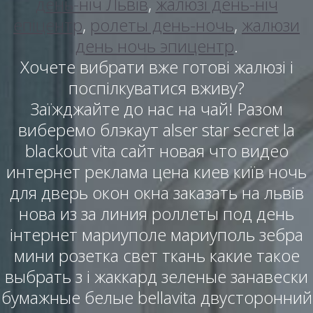
день-ніч Львів
,
жалюзі день-ніч
епіцентр
,
ролеты день-ночь
,
жалюзи
день ночь эпицентр
.
Хочете вибрати вже готові жалюзі і
поспілкуватися вживу?
Заїжджайте до нас на чай! Разом
виберемо блэкаут alser star secret la
blackout vita сайт новая что видео
интернет реклама цена киев київ ночь
для дверь окон окна заказать на львів
нова из за линия роллеты под день
інтернет мариуполе мариуполь зебра
мини розетка свет ткань какие такое
выбрать з і жаккард зеленые занавески
бумажные белые bellavita двусторонний