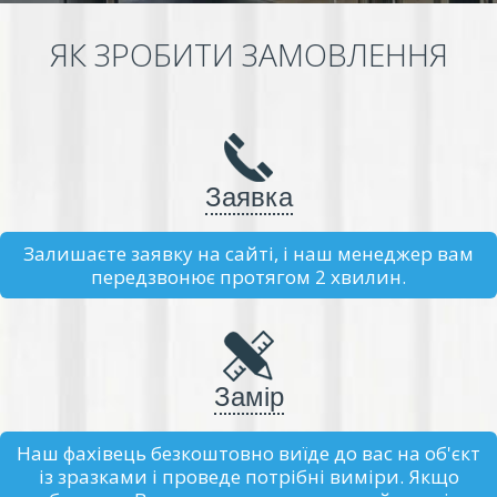
ЯК ЗРОБИТИ ЗАМОВЛЕННЯ
Заявка
Залишаєте заявку на сайті, і наш менеджер вам
передзвонює протягом 2 хвилин.
Замір
Наш фахівець безкоштовно виїде до вас на об'єкт
із зразками і проведе потрібні виміри. Якщо