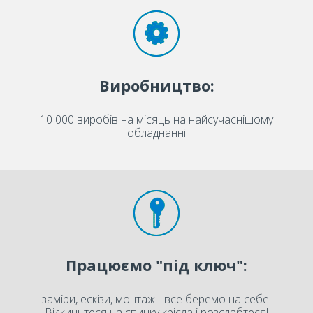
Виробництво:
10 000 виробів на місяць на найсучаснішому
обладнанні
Працюємо "під ключ":
заміри, ескізи, монтаж - все беремо на себе.
Відкиньтеся на спинку крісла і розслабтеся!