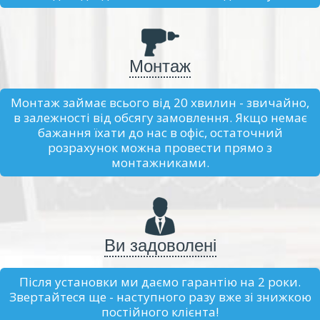
Монтаж
Монтаж займає всього від 20 хвилин - звичайно,
в залежності від обсягу замовлення. Якщо немає
бажання їхати до нас в офіс, остаточний
розрахунок можна провести прямо з
монтажниками.
Ви задоволені
Після установки ми даємо гарантію на 2 роки.
Звертайтеся ще - наступного разу вже зі знижкою
постійного клієнта!