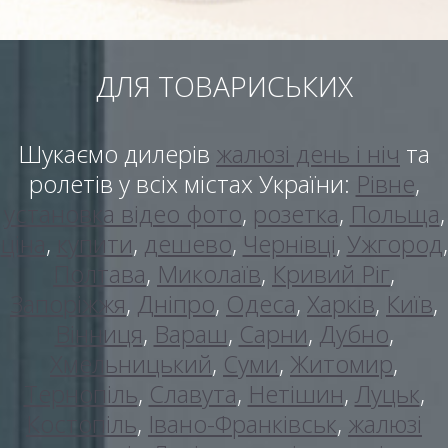
ДЛЯ ТОВАРИСЬКИХ
Шукаємо дилерів
жалюзі день і ніч
та
ролетів у всіх містах України:
Рівне
,
установка відео фото
,
розетка
,
Польща
,
ціна
,
купити
,
дешево
,
Чернівці
,
Ужгород
,
Полтава
,
Миколаїв
,
Кривий Ріг
,
Запоріжжя
,
Дніпро
,
Одеса
,
Харків
,
Київ
,
Вінниця
,
Вараш
,
Сарни
,
Дубно
,
Хмельницький
,
Суми
,
Житомир
,
Тернопіль
,
Славута
,
Нетішин
,
Луцьк
,
Костопіль
,
Івано-Франківськ
,
жалюзі