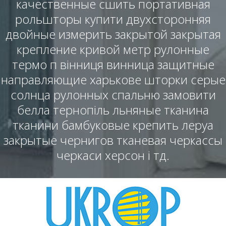
качественные сшить портативная
рольшторы купити двухсторонняя
двойные измерить закрытой закрытая
крепление кривой метр рулонные
термо п вінниця винница защитные
направляющие харькове шторки серые
солнца рулонных спальню замовити
белла тернопіль льняные тканина
тканини бамбуковые крепить леруа
закрытые чернигов тканевая черкассы
черкаси херсон і тд.