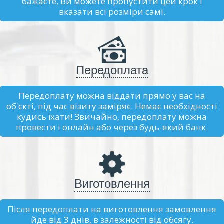
бажаєте, Ви можете пропустити цей крок і
вказати всі розміри самі.
Передоплата
Передоплату можна віддати прямо у вас на
об'єкті, під час візиту заміряє. Немає необхідності
кудись їхати! Звичайно, передоплату можна
провести і онлайн або через будь-який банк.
Виготовлення
Після передоплати на виготовлення замовлення
йде від 3 днів, в залежності від обсягу.