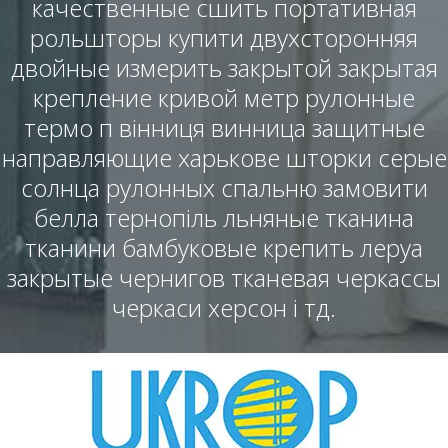
качественные сшить портативная
рольшторы купити двухсторонняя
двойные измерить закрытой закрытая
крепление кривой метр рулонные
термо п вінниця винница защитные
направляющие харькове шторки серые
солнца рулонных спальню замовити
белла тернопіль льняные тканина
тканини бамбуковые крепить леруа
закрытые чернигов тканевая черкассы
черкаси херсон і тд.