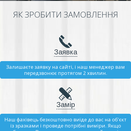
ЯК ЗРОБИТИ ЗАМОВЛЕННЯ
Заявка
Залишаєте заявку на сайті, і наш менеджер вам
передзвонює протягом 2 хвилин.
Замір
Наш фахівець безкоштовно виїде до вас на об'єкт
із зразками і проведе потрібні виміри. Якщо