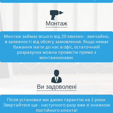
Монтаж
Монтаж займає всього від 20 хвилин - звичайно,
в залежності від обсягу замовлення. Якщо немає
бажання їхати до нас в офіс, остаточний
розрахунок можна провести прямо з
монтажниками.
Ви задоволені
Після установки ми даємо гарантію на 2 роки.
Звертайтеся ще - наступного разу вже зі знижкою
постійного клієнта!