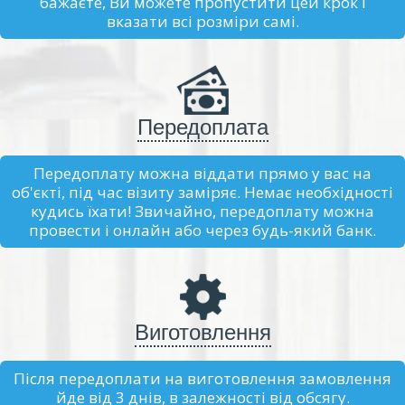
бажаєте, Ви можете пропустити цей крок і
вказати всі розміри самі.
Передоплата
Передоплату можна віддати прямо у вас на
об'єкті, під час візиту заміряє. Немає необхідності
кудись їхати! Звичайно, передоплату можна
провести і онлайн або через будь-який банк.
Виготовлення
Після передоплати на виготовлення замовлення
йде від 3 днів, в залежності від обсягу.