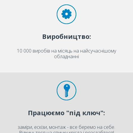
Виробництво:
10 000 виробів на місяць на найсучаснішому
обладнанні
Працюємо "під ключ":
заміри, ескізи, монтаж - все беремо на себе.
Відкиньтеся на спинку крісла і розслабтеся!