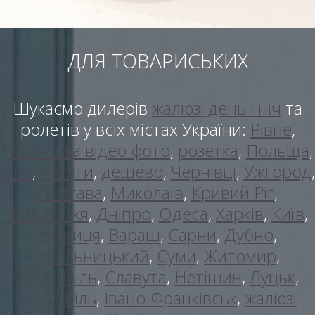
ДЛЯ ТОВАРИСЬКИХ
Шукаємо дилерів
жалюзі день і ніч
та
ролетів у всіх містах України:
Рівне
,
установка відео фото
,
розетка
,
Польща
,
ціна
,
купити
,
дешево
,
Чернівці
,
Ужгород
,
Полтава
,
Миколаїв
,
Кривий Ріг
,
Запоріжжя
,
Дніпро
,
Одеса
,
Харків
,
Київ
,
Вінниця
,
Вараш
,
Сарни
,
Дубно
,
Хмельницький
,
Суми
,
Житомир
,
Тернопіль
,
Славута
,
Нетішин
,
Луцьк
,
Костопіль
,
Івано-Франківськ
,
жалюзі