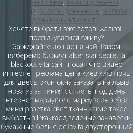
день-ніч Львів
,
жалюзі день-ніч
епіцентр
,
ролеты день-ночь
,
жалюзи
день ночь эпицентр
.
Хочете вибрати вже готові жалюзі і
поспілкуватися вживу?
Заїжджайте до нас на чай! Разом
виберемо блэкаут alser star secret la
blackout vita сайт новая что видео
интернет реклама цена киев київ ночь
для дверь окон окна заказать на львів
нова из за линия роллеты под день
інтернет мариуполе мариуполь зебра
мини розетка свет ткань какие такое
выбрать з і жаккард зеленые занавески
бумажные белые bellavita двусторонний