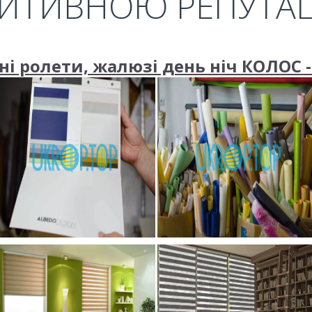
ИТИВНОЮ РЕПУТА
і ролети, жалюзі день ніч КОЛОС -