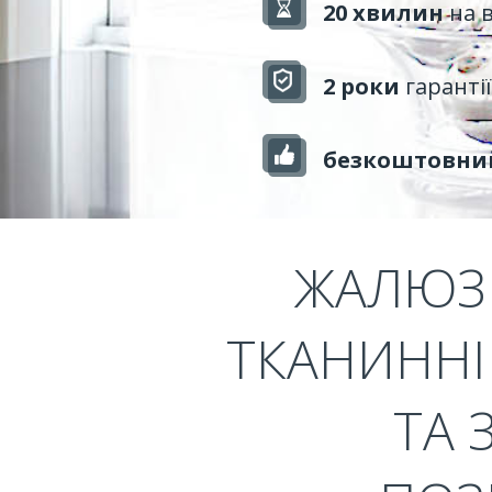
20 хвилин
на 
2 роки
гарантії
безкоштовни
ЖАЛЮЗІ
ТКАНИННІ 
ТА 