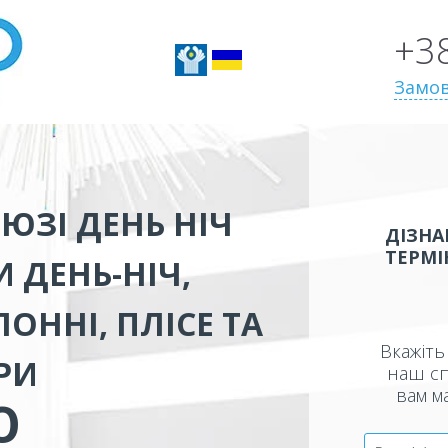
+3
Замов
ЮЗІ ДЕНЬ НІЧ
ДІЗНА
ТЕРМІ
 ДЕНЬ-НІЧ,
ОННІ, ПЛІСЕ ТА
Вкажіть 
РИ
наш сп
вам м
Ю