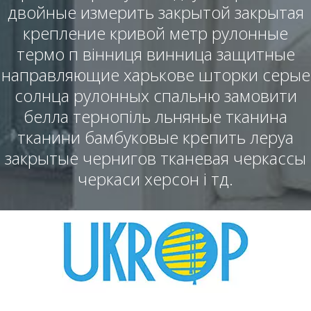
двойные измерить закрытой закрытая
крепление кривой метр рулонные
термо п вінниця винница защитные
направляющие харькове шторки серые
солнца рулонных спальню замовити
белла тернопіль льняные тканина
тканини бамбуковые крепить леруа
закрытые чернигов тканевая черкассы
черкаси херсон і тд.