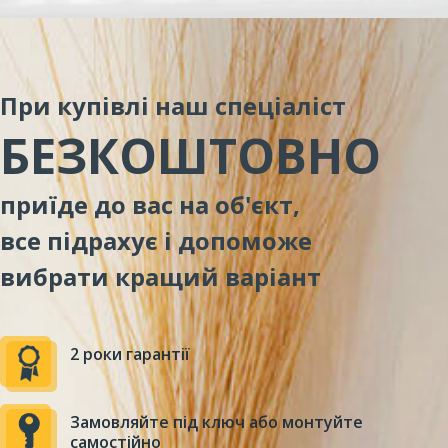
При купівлі наш спеціаліст
БЕЗКОШТОВНО
приїде до вас на об'єкт,
все підрахує і допоможе
вибрати кращий варіант
2 роки гарантії
Замовляйте під ключ або монтуйте
самостійно