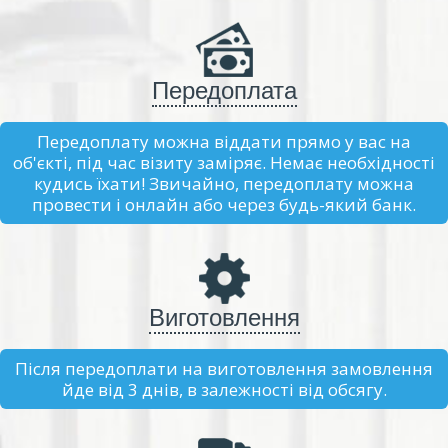
Передоплата
Передоплату можна віддати прямо у вас на
об'єкті, під час візиту заміряє. Немає необхідності
кудись їхати! Звичайно, передоплату можна
провести і онлайн або через будь-який банк.
Виготовлення
Після передоплати на виготовлення замовлення
йде від 3 днів, в залежності від обсягу.