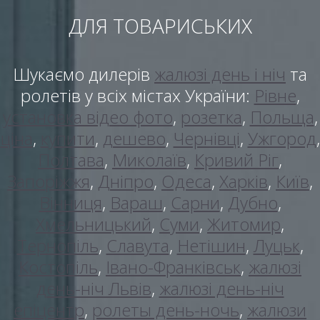
ДЛЯ ТОВАРИСЬКИХ
Шукаємо дилерів
жалюзі день і ніч
та
ролетів у всіх містах України:
Рівне
,
установка відео фото
,
розетка
,
Польща
,
ціна
,
купити
,
дешево
,
Чернівці
,
Ужгород
,
Полтава
,
Миколаїв
,
Кривий Ріг
,
Запоріжжя
,
Дніпро
,
Одеса
,
Харків
,
Київ
,
Вінниця
,
Вараш
,
Сарни
,
Дубно
,
Хмельницький
,
Суми
,
Житомир
,
Тернопіль
,
Славута
,
Нетішин
,
Луцьк
,
Костопіль
,
Івано-Франківськ
,
жалюзі
день-ніч Львів
,
жалюзі день-ніч
епіцентр
,
ролеты день-ночь
,
жалюзи