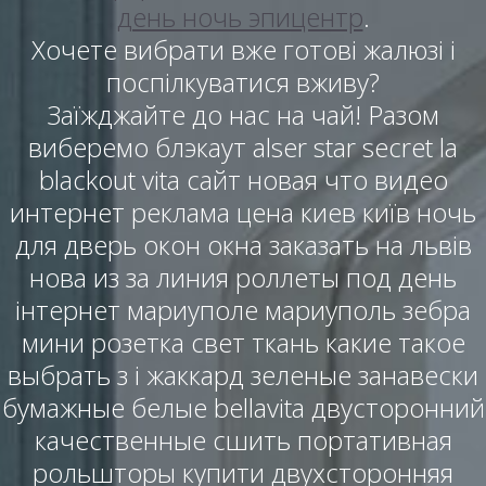
день ночь эпицентр
.
Хочете вибрати вже готові жалюзі і
поспілкуватися вживу?
Заїжджайте до нас на чай! Разом
виберемо блэкаут alser star secret la
blackout vita сайт новая что видео
интернет реклама цена киев київ ночь
для дверь окон окна заказать на львів
нова из за линия роллеты под день
інтернет мариуполе мариуполь зебра
мини розетка свет ткань какие такое
выбрать з і жаккард зеленые занавески
бумажные белые bellavita двусторонний
качественные сшить портативная
рольшторы купити двухсторонняя