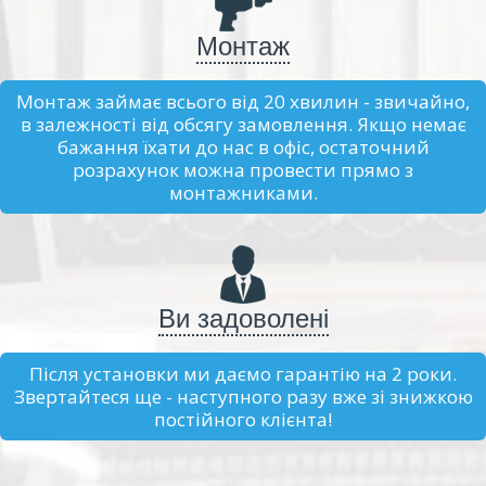
Монтаж
Монтаж займає всього від 20 хвилин - звичайно,
в залежності від обсягу замовлення. Якщо немає
бажання їхати до нас в офіс, остаточний
розрахунок можна провести прямо з
монтажниками.
Ви задоволені
Після установки ми даємо гарантію на 2 роки.
Звертайтеся ще - наступного разу вже зі знижкою
постійного клієнта!