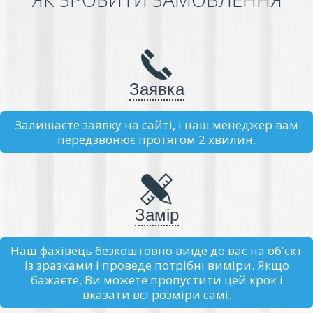
Заявка
Залишаєте заявку на сайті, і наш менеджер вам
передзвонює протягом 2 хвилин.
Замір
Наш фахівець безкоштовно виїде до вас на об'єкт
із зразками і проведе потрібні виміри. Якщо
бажаєте, Ви можете пропустити цей крок і
вказати всі розміри самі.