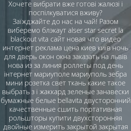
Хочете вибрати вже готові жалюзі і
поспілкуватися вживу?
Заїжджайте до нас на чай! Разом
виберемо блэкаут alser star secret la
blackout vita сайт новая что видео
интернет реклама цена киев київ ночь
для дверь окон окна заказать на львів
нова из за линия роллеты под день
інтернет мариуполе мариуполь зебра
мини розетка свет ткань какие такое
выбрать з і жаккард зеленые занавески
бумажные белые bellavita двусторонний
качественные сшить портативная
рольшторы купити двухсторонняя
двойные измерить закрытой закрытая