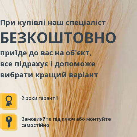
При купівлі наш спеціаліст
БЕЗКОШТОВНО
приїде до вас на об'єкт,
все підрахує і допоможе
вибрати кращий варіант
2 роки гарантії
Замовляйте під ключ або монтуйте
самостійно