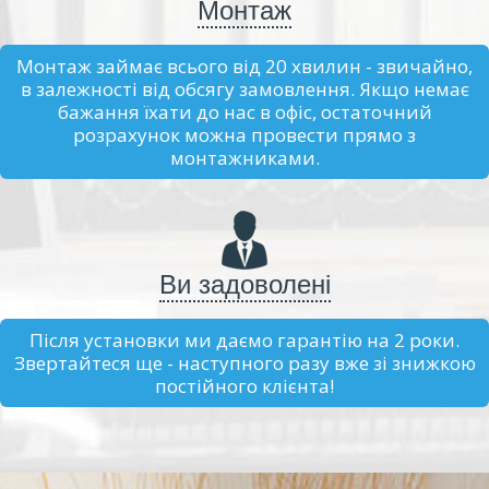
Монтаж
Монтаж займає всього від 20 хвилин - звичайно,
в залежності від обсягу замовлення. Якщо немає
бажання їхати до нас в офіс, остаточний
розрахунок можна провести прямо з
монтажниками.
Ви задоволені
Після установки ми даємо гарантію на 2 роки.
Звертайтеся ще - наступного разу вже зі знижкою
постійного клієнта!