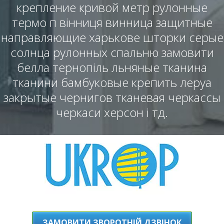
крепление кривой метр рулонные
термо п вінниця винница защитные
направляющие харькове шторки серые
солнца рулонных спальню замовити
белла тернопіль льняные тканина
тканини бамбуковые крепить леруа
закрытые чернигов тканевая черкассы
черкаси херсон і тд.
ЗАМОВИТИ ЗВОРОТНІЙ ДЗВІНОК