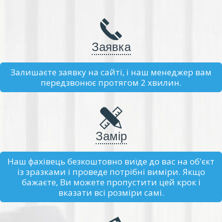
Заявка
Залишаєте заявку на сайті, і наш менеджер вам
передзвонює протягом 2 хвилин.
Замір
Наш фахівець безкоштовно виїде до вас на об'єкт
із зразками і проведе потрібні виміри. Якщо
бажаєте, Ви можете пропустити цей крок і
вказати всі розміри самі.