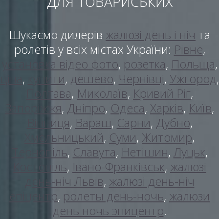
ДЛЯ ТОВАРИСЬКИХ
Шукаємо дилерів
жалюзі день і ніч
та
ролетів у всіх містах України:
Рівне
,
установка відео фото
,
розетка
,
Польща
,
ціна
,
купити
,
дешево
,
Чернівці
,
Ужгород
,
Полтава
,
Миколаїв
,
Кривий Ріг
,
Запоріжжя
,
Дніпро
,
Одеса
,
Харків
,
Київ
,
Вінниця
,
Вараш
,
Сарни
,
Дубно
,
Хмельницький
,
Суми
,
Житомир
,
Тернопіль
,
Славута
,
Нетішин
,
Луцьк
,
Костопіль
,
Івано-Франківськ
,
жалюзі
день-ніч Львів
,
жалюзі день-ніч
епіцентр
,
ролеты день-ночь
,
жалюзи
день ночь эпицентр
.