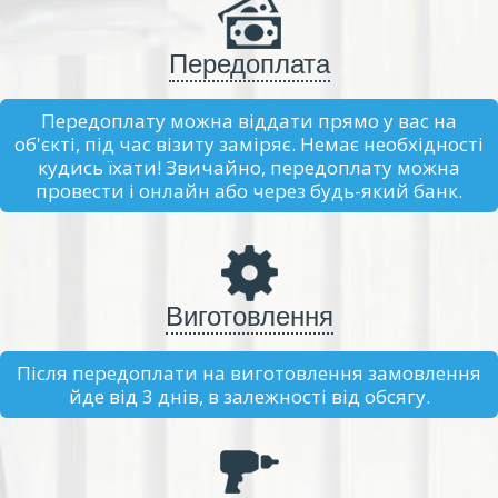
Передоплата
Передоплату можна віддати прямо у вас на
об'єкті, під час візиту заміряє. Немає необхідності
кудись їхати! Звичайно, передоплату можна
провести і онлайн або через будь-який банк.
Виготовлення
Після передоплати на виготовлення замовлення
йде від 3 днів, в залежності від обсягу.