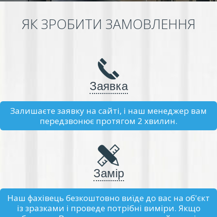
ЯК ЗРОБИТИ ЗАМОВЛЕННЯ
Заявка
Залишаєте заявку на сайті, і наш менеджер вам
передзвонює протягом 2 хвилин.
Замір
Наш фахівець безкоштовно виїде до вас на об'єкт
із зразками і проведе потрібні виміри. Якщо