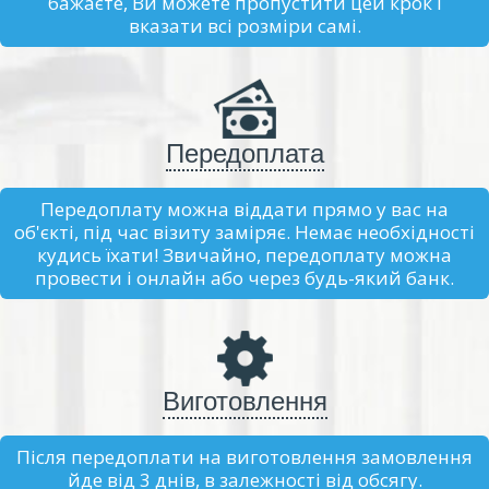
бажаєте, Ви можете пропустити цей крок і
вказати всі розміри самі.
Передоплата
Передоплату можна віддати прямо у вас на
об'єкті, під час візиту заміряє. Немає необхідності
кудись їхати! Звичайно, передоплату можна
провести і онлайн або через будь-який банк.
Виготовлення
Після передоплати на виготовлення замовлення
йде від 3 днів, в залежності від обсягу.