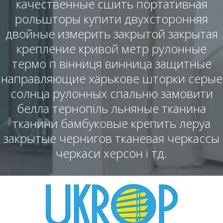
качественные сшить портативная
рольшторы купити двухсторонняя
двойные измерить закрытой закрытая
крепление кривой метр рулонные
термо п вінниця винница защитные
направляющие харькове шторки серые
солнца рулонных спальню замовити
белла тернопіль льняные тканина
тканини бамбуковые крепить леруа
закрытые чернигов тканевая черкассы
черкаси херсон і тд.