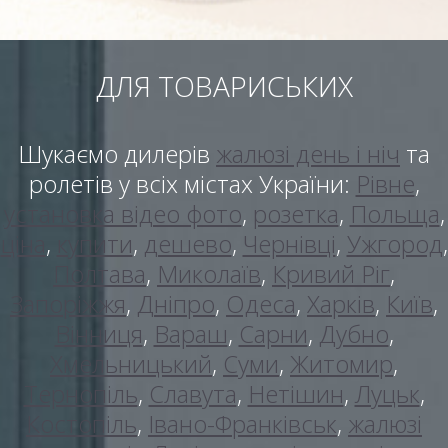
ДЛЯ ТОВАРИСЬКИХ
Шукаємо дилерів
жалюзі день і ніч
та
ролетів у всіх містах України:
Рівне
,
установка відео фото
,
розетка
,
Польща
,
ціна
,
купити
,
дешево
,
Чернівці
,
Ужгород
,
Полтава
,
Миколаїв
,
Кривий Ріг
,
Запоріжжя
,
Дніпро
,
Одеса
,
Харків
,
Київ
,
Вінниця
,
Вараш
,
Сарни
,
Дубно
,
Хмельницький
,
Суми
,
Житомир
,
Тернопіль
,
Славута
,
Нетішин
,
Луцьк
,
Костопіль
,
Івано-Франківськ
,
жалюзі