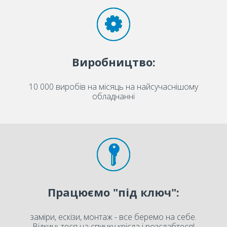
Виробництво:
10 000 виробів на місяць на найсучаснішому
обладнанні
Працюємо "під ключ":
заміри, ескізи, монтаж - все беремо на себе.
Відкиньтеся на спинку крісла і розслабтеся!