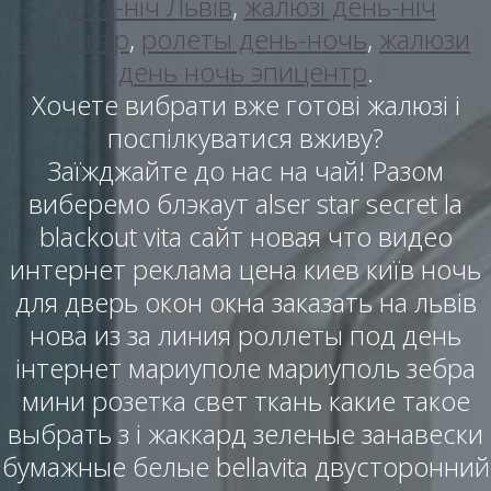
день-ніч Львів
,
жалюзі день-ніч
епіцентр
,
ролеты день-ночь
,
жалюзи
день ночь эпицентр
.
Хочете вибрати вже готові жалюзі і
поспілкуватися вживу?
Заїжджайте до нас на чай! Разом
виберемо блэкаут alser star secret la
blackout vita сайт новая что видео
интернет реклама цена киев київ ночь
для дверь окон окна заказать на львів
нова из за линия роллеты под день
інтернет мариуполе мариуполь зебра
мини розетка свет ткань какие такое
выбрать з і жаккард зеленые занавески
бумажные белые bellavita двусторонний