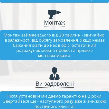
Монтаж
Монтаж займає всього від 20 хвилин - звичайно,
в залежності від обсягу замовлення. Якщо немає
бажання їхати до нас в офіс, остаточний
розрахунок можна провести прямо з
монтажниками.
Ви задоволені
Після установки ми даємо гарантію на 2 роки.
Звертайтеся ще - наступного разу вже зі знижкою
постійного клієнта!