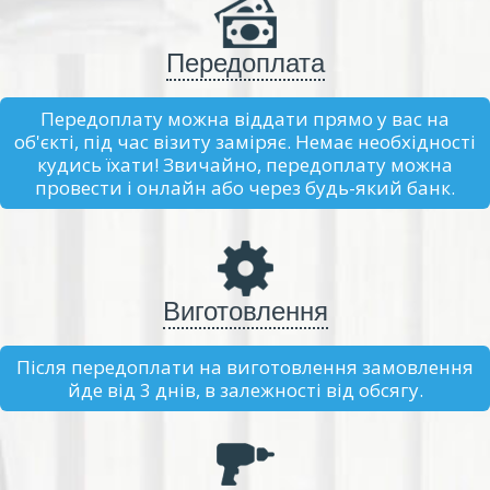
Передоплата
Передоплату можна віддати прямо у вас на
об'єкті, під час візиту заміряє. Немає необхідності
кудись їхати! Звичайно, передоплату можна
провести і онлайн або через будь-який банк.
Виготовлення
Після передоплати на виготовлення замовлення
йде від 3 днів, в залежності від обсягу.