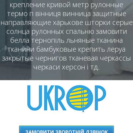
крепление кривой метр рулонные
термо п вінниця винница защитные
направляющие харькове шторки серые
солнца рулонных спальню замовити
белла тернопіль льняные тканина
тканини бамбуковые крепить леруа
закрытые чернигов тканевая черкассы
черкаси херсон і тд.
ЗАМОВИТИ ЗВОРОТНІЙ ДЗВІНОК