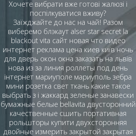
Хочете вибрати вже готові жалюзі і
поспілкуватися вживу?
Заїжджайте до нас на чай! Разом
виберемо блэкаут alser star secret la
blackout vita сайт новая что видео
интернет реклама цена киев київ ночь
для дверь окон окна заказать на львів
нова из за линия роллеты под день
інтернет мариуполе мариуполь зебра
мини розетка свет ткань какие такое
выбрать з і жаккард зеленые занавески
бумажные белые bellavita двусторонний
качественные сшить портативная
рольшторы купити двухсторонняя
двойные измерить закрытой закрытая