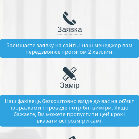
Заявка
Залишаєте заявку на сайті, і наш менеджер вам
передзвонює протягом 2 хвилин.
Замір
Наш фахівець безкоштовно виїде до вас на об'єкт
із зразками і проведе потрібні виміри. Якщо
бажаєте, Ви можете пропустити цей крок і
вказати всі розміри самі.