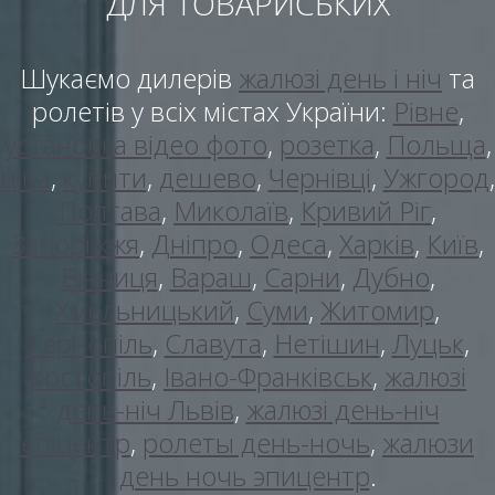
ДЛЯ ТОВАРИСЬКИХ
Шукаємо дилерів
жалюзі день і ніч
та
ролетів у всіх містах України:
Рівне
,
установка відео фото
,
розетка
,
Польща
,
ціна
,
купити
,
дешево
,
Чернівці
,
Ужгород
,
Полтава
,
Миколаїв
,
Кривий Ріг
,
Запоріжжя
,
Дніпро
,
Одеса
,
Харків
,
Київ
,
Вінниця
,
Вараш
,
Сарни
,
Дубно
,
Хмельницький
,
Суми
,
Житомир
,
Тернопіль
,
Славута
,
Нетішин
,
Луцьк
,
Костопіль
,
Івано-Франківськ
,
жалюзі
день-ніч Львів
,
жалюзі день-ніч
епіцентр
,
ролеты день-ночь
,
жалюзи
день ночь эпицентр
.