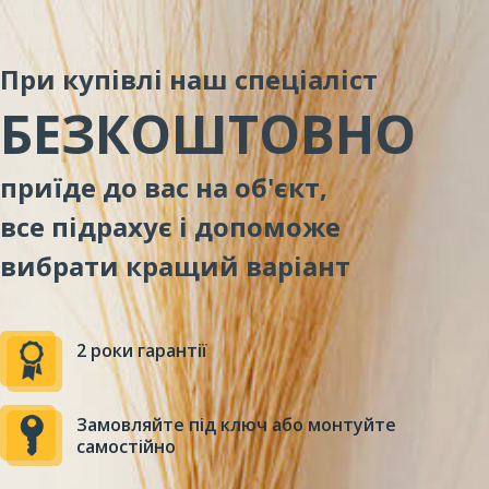
При купівлі наш спеціаліст
БЕЗКОШТОВНО
приїде до вас на об'єкт,
все підрахує і допоможе
вибрати кращий варіант
2 роки гарантії
Замовляйте під ключ або монтуйте
самостійно