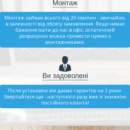
Монтаж
Монтаж займає всього від 20 хвилин - звичайно,
в залежності від обсягу замовлення. Якщо немає
бажання їхати до нас в офіс, остаточний
розрахунок можна провести прямо з
монтажниками.
Ви задоволені
Після установки ми даємо гарантію на 2 роки.
Звертайтеся ще - наступного разу вже зі знижкою
постійного клієнта!