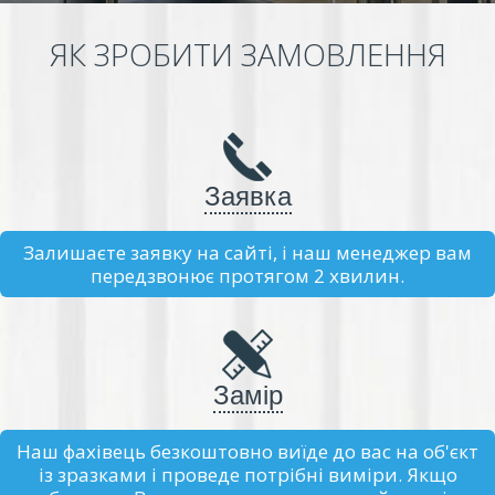
ЯК ЗРОБИТИ ЗАМОВЛЕННЯ
Заявка
Залишаєте заявку на сайті, і наш менеджер вам
передзвонює протягом 2 хвилин.
Замір
Наш фахівець безкоштовно виїде до вас на об'єкт
із зразками і проведе потрібні виміри. Якщо