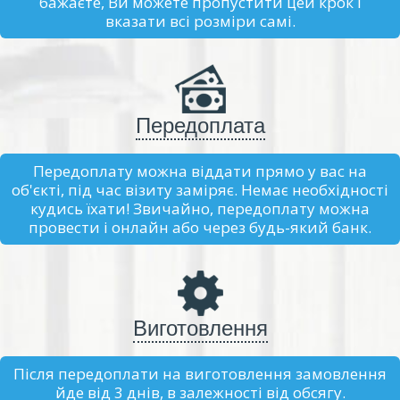
бажаєте, Ви можете пропустити цей крок і
вказати всі розміри самі.
Передоплата
Передоплату можна віддати прямо у вас на
об'єкті, під час візиту заміряє. Немає необхідності
кудись їхати! Звичайно, передоплату можна
провести і онлайн або через будь-який банк.
Виготовлення
Після передоплати на виготовлення замовлення
йде від 3 днів, в залежності від обсягу.