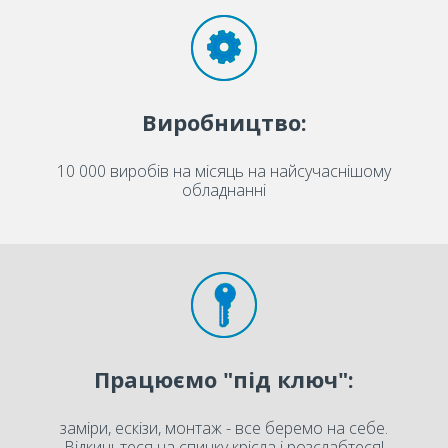
Виробництво:
10 000 виробів на місяць на найсучаснішому
обладнанні
Працюємо "під ключ":
заміри, ескізи, монтаж - все беремо на себе.
Відкиньтеся на спинку крісла і розслабтеся!