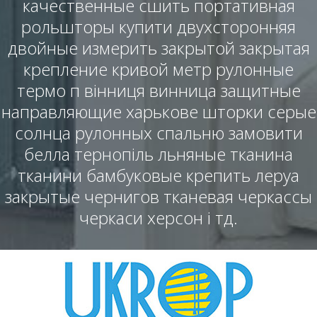
качественные сшить портативная
рольшторы купити двухсторонняя
двойные измерить закрытой закрытая
крепление кривой метр рулонные
термо п вінниця винница защитные
направляющие харькове шторки серые
солнца рулонных спальню замовити
белла тернопіль льняные тканина
тканини бамбуковые крепить леруа
закрытые чернигов тканевая черкассы
черкаси херсон і тд.