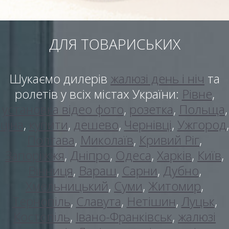
ДЛЯ ТОВАРИСЬКИХ
Шукаємо дилерів
жалюзі день і ніч
та
ролетів у всіх містах України:
Рівне
,
установка відео фото
,
розетка
,
Польща
,
ціна
,
купити
,
дешево
,
Чернівці
,
Ужгород
,
Полтава
,
Миколаїв
,
Кривий Ріг
,
Запоріжжя
,
Дніпро
,
Одеса
,
Харків
,
Київ
,
Вінниця
,
Вараш
,
Сарни
,
Дубно
,
Хмельницький
,
Суми
,
Житомир
,
Тернопіль
,
Славута
,
Нетішин
,
Луцьк
,
Костопіль
,
Івано-Франківськ
,
жалюзі