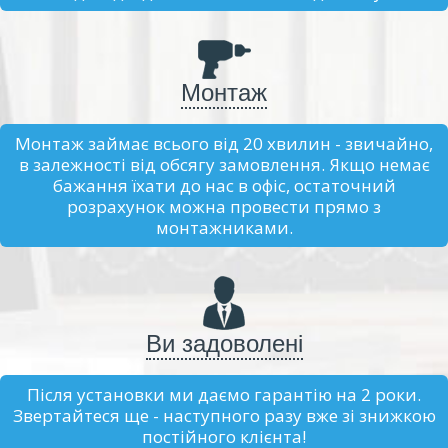
Монтаж
Монтаж займає всього від 20 хвилин - звичайно,
в залежності від обсягу замовлення. Якщо немає
бажання їхати до нас в офіс, остаточний
розрахунок можна провести прямо з
монтажниками.
Ви задоволені
Після установки ми даємо гарантію на 2 роки.
Звертайтеся ще - наступного разу вже зі знижкою
постійного клієнта!