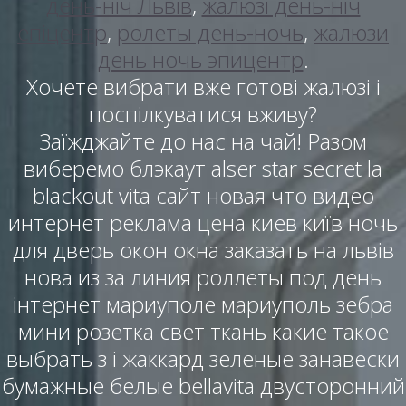
день-ніч Львів
,
жалюзі день-ніч
епіцентр
,
ролеты день-ночь
,
жалюзи
день ночь эпицентр
.
Хочете вибрати вже готові жалюзі і
поспілкуватися вживу?
Заїжджайте до нас на чай! Разом
виберемо блэкаут alser star secret la
blackout vita сайт новая что видео
интернет реклама цена киев київ ночь
для дверь окон окна заказать на львів
нова из за линия роллеты под день
інтернет мариуполе мариуполь зебра
мини розетка свет ткань какие такое
выбрать з і жаккард зеленые занавески
бумажные белые bellavita двусторонний