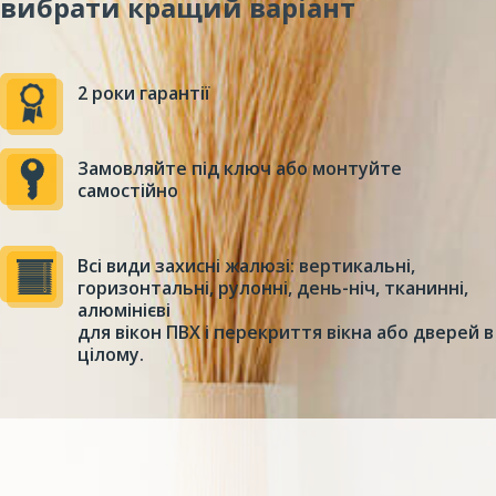
вибрати кращий варіант
2 роки гарантії
Замовляйте під ключ або монтуйте
самостійно
Всі види захисні жалюзі: вертикальні,
горизонтальні, рулонні, день-ніч, тканинні,
алюмінієві
для вікон ПВХ і перекриття вікна або дверей в
цілому.