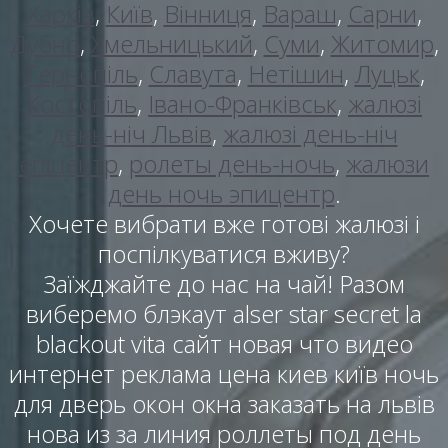
Харків
,
Київ
,
Вінниця
,
Вараш
,
Сарни
,
Дубно
,
Хмельницький
,
Суми
,
Житомир
,
Тернопіль
,
Славута
,
Нетішин
,
Луцьк
,
Костопіль
,
Івано-Франківськ
,
жалюзі
день-ніч Львів
,
жалюзі день-ніч
епіцентр
,
ролеты день-ночь
,
жалюзи
день ночь эпицентр
.
Хочете вибрати вже готові жалюзі і
поспілкуватися вживу?
Заїжджайте до нас на чай! Разом
виберемо блэкаут alser star secret la
blackout vita сайт новая что видео
интернет реклама цена киев київ ночь
для дверь окон окна заказать на львів
нова из за линия роллеты под день