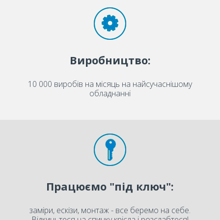
Виробництво:
10 000 виробів на місяць на найсучаснішому
обладнанні
Працюємо "під ключ":
заміри, ескізи, монтаж - все беремо на себе.
Відкиньтеся на спинку крісла і розслабтеся!