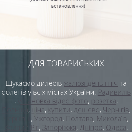
встановлення)
ДЛЯ ТОВАРИСЬКИХ
Шукаємо дилерів
жалюзі день і ніч
та
ролетів у всіх містах України:
Радивилів
,
установка відео фото
,
розетка
,
Польща
,
ціна
,
купити
,
дешево
,
Чернігів
,
Чернівці
,
Ужгород
,
Полтава
,
Миколаїв
,
Кривий Ріг
,
Запоріжжя
,
Дніпро
,
Одеса
,