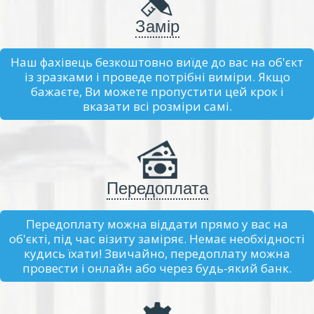
Замір
Наш фахівець безкоштовно виїде до вас на об'єкт
із зразками і проведе потрібні виміри. Якщо
бажаєте, Ви можете пропустити цей крок і
вказати всі розміри самі.
Передоплата
Передоплату можна віддати прямо у вас на
об'єкті, під час візиту заміряє. Немає необхідності
кудись їхати! Звичайно, передоплату можна
провести і онлайн або через будь-який банк.