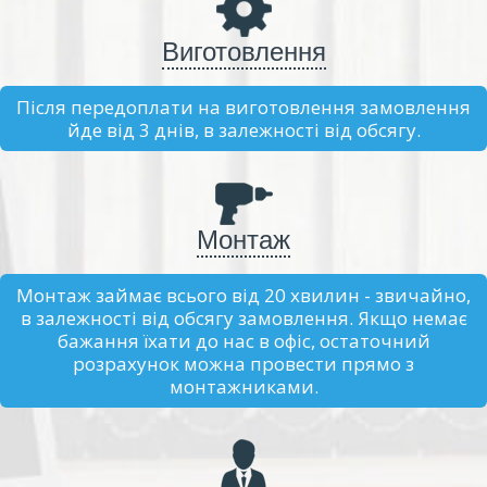
Виготовлення
Після передоплати на виготовлення замовлення
йде від 3 днів, в залежності від обсягу.
Монтаж
Монтаж займає всього від 20 хвилин - звичайно,
в залежності від обсягу замовлення. Якщо немає
бажання їхати до нас в офіс, остаточний
розрахунок можна провести прямо з
монтажниками.