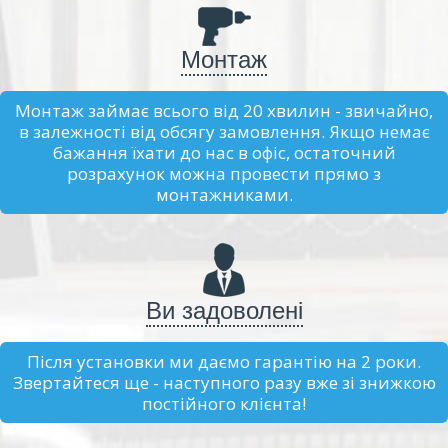
Монтаж
Монтаж займає всього від 20 хвилин - звичайно,
в залежності від обсягу замовлення. Якщо немає
бажання їхати до нас в офіс, остаточний
розрахунок можна провести прямо з
монтажниками.
Ви задоволені
Після установки ми даємо гарантію на 2 роки.
Звертайтеся ще - наступного разу вже зі знижкою
постійного клієнта!