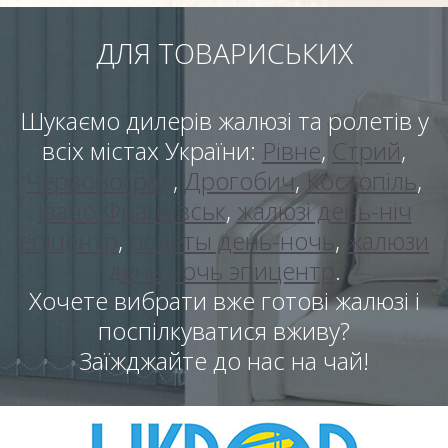
ДЛЯ ТОВАРИСЬКИХ
Шукаємо дилерів жалюзі та ролетів у
всіх містах України:
Рівне
,
Стрий
,
Червоноград
,
Дрогобич
,
Костопіль
,
Івано-Франківськ
,
жалюзі день-ніч
епіцентр
,
ролеты день-ночь
,
жалюзи
день ночь эпицентр
.
Хочете вибрати вже готові жалюзі і
поспілкуватися вживу?
Заїжджайте до нас на чай!