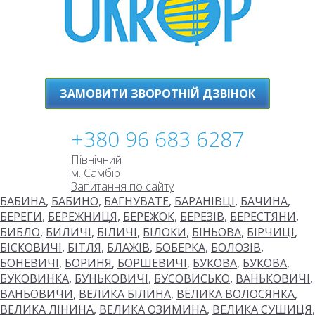
ЗАМОВИТИ ЗВОРОТНІЙ ДЗВІНОК
+380 96 683 6287
Північний
м. Самбір
Запитання по сайту
БАБИНА
,
БАБИНО
,
БАГНУВАТЕ
,
БАРАНІВЦІ
,
БАЧИНА
,
БЕРЕГИ
,
БЕРЕЖНИЦЯ
,
БЕРЕЖОК
,
БЕРЕЗІВ
,
БЕРЕСТЯНИ
,
БИБЛО
,
БИЛИЧІ
,
БІЛИЧІ
,
БІЛОКИ
,
БІНЬОВА
,
БІРЧИЦІ
,
БІСКОВИЧІ
,
БІТЛЯ
,
БЛАЖІВ
,
БОБЕРКА
,
БОЛОЗІВ
,
БОНЕВИЧІ
,
БОРИНЯ
,
БОРШЕВИЧІ
,
БУКОВА
,
БУКОВА
,
БУКОВИНКА
,
БУНЬКОВИЧІ
,
БУСОВИСЬКО
,
ВАНЬКОВИЧІ
,
ВАНЬОВИЧИ
,
ВЕЛИКА БІЛИНА
,
ВЕЛИКА ВОЛОСЯНКА
,
ВЕЛИКА ЛІНИНА
,
ВЕЛИКА ОЗИМИНА
,
ВЕЛИКА СУШИЦЯ
,