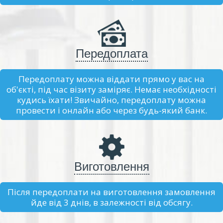
Передоплата
Передоплату можна віддати прямо у вас на
об'єкті, під час візиту заміряє. Немає необхідності
кудись їхати! Звичайно, передоплату можна
провести і онлайн або через будь-який банк.
Виготовлення
Після передоплати на виготовлення замовлення
йде від 3 днів, в залежності від обсягу.