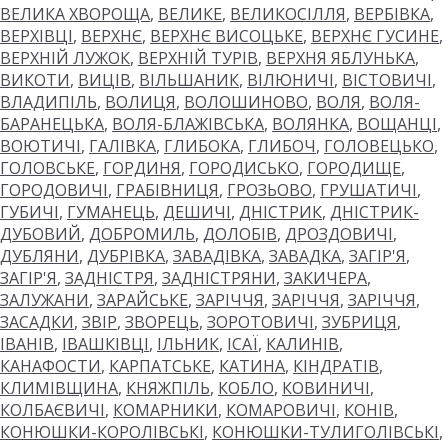
ВЕЛИКА ХВОРОЩА
,
ВЕЛИКЕ
,
ВЕЛИКОСІЛЛЯ
,
ВЕРБІВКА
,
ВЕРХІВЦІ
,
ВЕРХНЄ
,
ВЕРХНЄ ВИСОЦЬКЕ
,
ВЕРХНЄ ГУСИНЕ
,
ВЕРХНІЙ ЛУЖОК
,
ВЕРХНІЙ ТУРІВ
,
ВЕРХНЯ ЯБЛУНЬКА
,
ВИКОТИ
,
ВИЦІВ
,
ВІЛЬШАНИК
,
ВІЛЮНИЧІ
,
ВІСТОВИЧІ
,
ВЛАДИПІЛЬ
,
ВОЛИЦЯ
,
ВОЛОШИНОВО
,
ВОЛЯ
,
ВОЛЯ-
БАРАНЕЦЬКА
,
ВОЛЯ-БЛАЖІВСЬКА
,
ВОЛЯНКА
,
ВОЩАНЦІ
,
ВОЮТИЧІ
,
ГАЛІВКА
,
ГЛИБОКА
,
ГЛИБОЧ
,
ГОЛОВЕЦЬКО
,
ГОЛОВСЬКЕ
,
ГОРДИНЯ
,
ГОРОДИСЬКО
,
ГОРОДИЩЕ
,
ГОРОДОВИЧІ
,
ГРАБІВНИЦЯ
,
ГРОЗЬОВО
,
ГРУШАТИЧІ
,
ГУБИЧІ
,
ГУМАНЕЦЬ
,
ДЕШИЧІ
,
ДНІСТРИК
,
ДНІСТРИК-
ДУБОВИЙ
,
ДОБРОМИЛЬ
,
ДОЛОБІВ
,
ДРОЗДОВИЧІ
,
ДУБЛЯНИ
,
ДУБРІВКА
,
ЗАВАДІВКА
,
ЗАВАДКА
,
ЗАГІР'Я
,
ЗАГІР'Я
,
ЗАДНІСТРЯ
,
ЗАДНІСТРЯНИ
,
ЗАКИЧЕРА
,
ЗАЛУЖАНИ
,
ЗАРАЙСЬКЕ
,
ЗАРІЧЧЯ
,
ЗАРІЧЧЯ
,
ЗАРІЧЧЯ
,
ЗАСАДКИ
,
ЗВІР
,
ЗВОРЕЦЬ
,
ЗОРОТОВИЧІ
,
ЗУБРИЦЯ
,
ІВАНІВ
,
ІВАШКІВЦІ
,
ІЛЬНИК
,
ІСАЇ
,
КАЛИНІВ
,
КАНАФОСТИ
,
КАРПАТСЬКЕ
,
КАТИНА
,
КІНДРАТІВ
,
КЛИМІВЩИНА
,
КНЯЖПІЛЬ
,
КОБЛО
,
КОВИНИЧІ
,
КОЛБАЄВИЧІ
,
КОМАРНИКИ
,
КОМАРОВИЧІ
,
КОНІВ
,
КОНЮШКИ-КОРОЛІВСЬКІ
,
КОНЮШКИ-ТУЛИГОЛІВСЬКІ
,