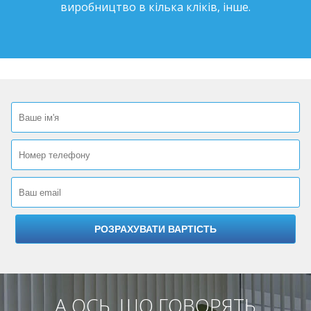
виробництво в кілька кліків, інше.
А ОСЬ, ЩО ГОВОРЯТЬ