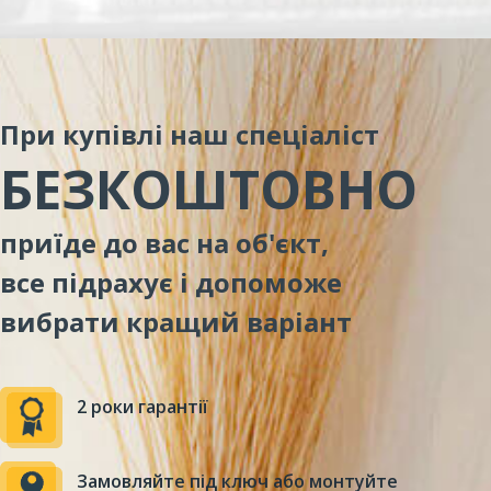
При купівлі наш спеціаліст
БЕЗКОШТОВНО
приїде до вас на об'єкт,
все підрахує і допоможе
вибрати кращий варіант
2 роки гарантії
Замовляйте під ключ або монтуйте