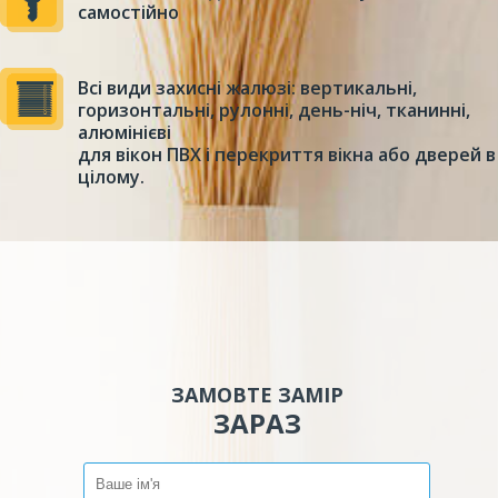
самостійно
Всі види захисні жалюзі: вертикальні,
горизонтальні, рулонні, день-ніч, тканинні,
алюмінієві
для вікон ПВХ і перекриття вікна або дверей в
цілому.
ЗАМОВТЕ ЗАМІР
ЗАРАЗ