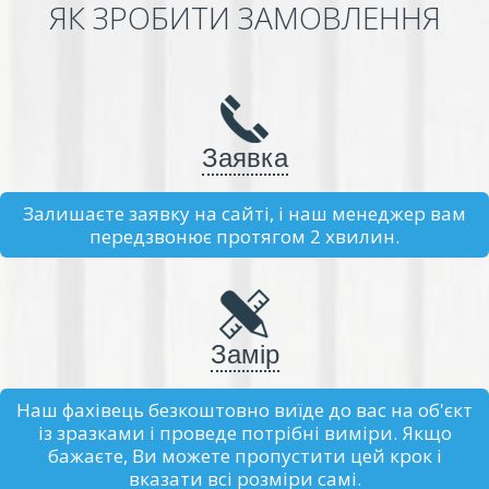
ЯК ЗРОБИТИ ЗАМОВЛЕННЯ
Заявка
Залишаєте заявку на сайті, і наш менеджер вам
передзвонює протягом 2 хвилин.
Замір
Наш фахівець безкоштовно виїде до вас на об'єкт
із зразками і проведе потрібні виміри. Якщо
бажаєте, Ви можете пропустити цей крок і
вказати всі розміри самі.